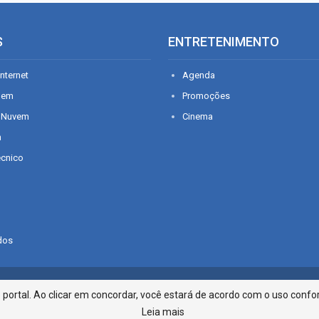
S
ENTRETENIMENTO
nternet
Agenda
gem
Promoções
 Nuvem
Cinema
n
écnico
dos
Infonet - Rua Monsenhor Silveira 2
ortal. Ao clicar em concordar, você estará de acordo com o uso confor
Leia mais