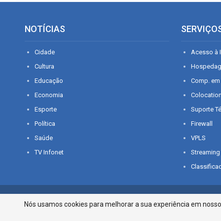
NOTÍCIAS
SERVIÇO
Cidade
Acesso à I
Cultura
Hospeda
Educação
Comp. em
Economia
Colocatio
Esporte
Suporte T
Política
Firewall
Saúde
VPLS
TV Infonet
Streaming
Classifica
© 2026 - O que é notícia em Sergipe. Todos os direitos reservados.
Nós usamos cookies para melhorar a sua experiência em nosso p