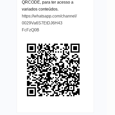
QRCODE, para ter acesso a
variados conteúdos.
https://whatsapp.com/channel/
0029Va6S7EtDJ6H43
FcFzQ0B