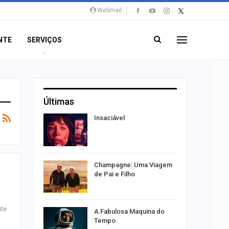
Webmail
NTE
SERVIÇOS
Últimas
os alteram
Insaciável
acaju
 vagas de
Champagne: Uma Viagem
caju
de Pai e Filho
ste
ão a
A Fabulosa Maquina do
nline
Tempo