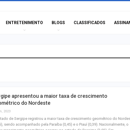
ENTRETENIMENTO
BLOGS
CLASSIFICADOS
ASSINA
Eventos esportiv
o trânsito em Ar
neste sábado
Confira as novas
gipe apresentou a maior taxa de crescimento
emprego em Ara
ométrico do Nordeste
nesta sexta-feira
n, 2023
tado de Sergipe registrou a maior taxa de crescimento geométrico do Norde
Lei amplia puniç
5), sendo acompanhado pela Paraíba (0,45) e o Piauí (0,39). Nacionalmente, o
crimes sexuais o