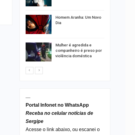
 entenda
por
Homem Aranha: Um Novo
s no Santa
Dia
 concerto
Mulher é agredida e
sferas”
companheiro é preso por
violência doméstica
----
Portal Infonet no WhatsApp
Receba no celular notícias de
Sergipe
Acesse o link abaixo, ou escanei o