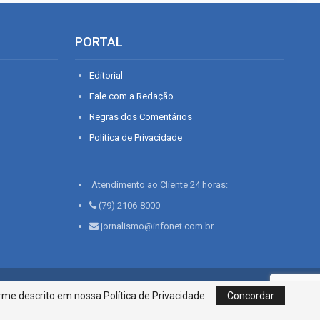
PORTAL
Editorial
Fale com a Redação
Regras dos Comentários
Política de Privacidade
Atendimento ao Cliente 24 horas:
(79) 2106-8000
jornalismo@infonet.com.br
76, Bairro São José | Aracaju-SE, CEP 49015-030, Fone: 79.2106.8000 - CI
me descrito em nossa Política de Privacidade.
Concordar
Centro de Informações LTDA