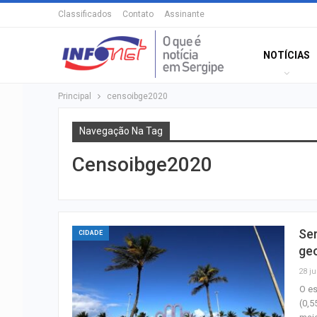
Classificados
Contato
Assinante
NOTÍCIAS
Principal
censoibge2020
Navegação Na Tag
Censoibge2020
Ser
CIDADE
ge
28 ju
O es
(0,5