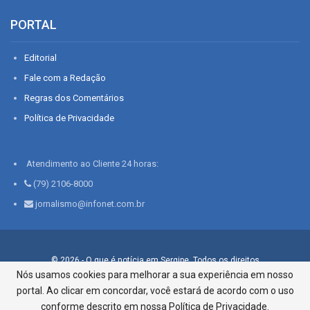
PORTAL
Editorial
Fale com a Redação
Regras dos Comentários
Política de Privacidade
Atendimento ao Cliente 24 horas:
(79) 2106-8000
jornalismo@infonet.com.br
© 2026 - O que é notícia em Sergipe. Todos os direitos
reservados.
Nós usamos cookies para melhorar a sua experiência em nosso
portal. Ao clicar em concordar, você estará de acordo com o uso
Infonet - Rua Monsenhor Silveira 276, Bairro São José |
Aracaju-SE, CEP 49015-030, Fone: 79.2106.8000 - CI Centro de
conforme descrito em nossa Política de Privacidade.