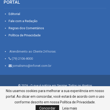
PORTAL
Editorial
Fale com a Redação
Regras dos Comentários
Política de Privacidade
Atendimento ao Cliente 24 horas:
(79) 2106-8000
jornalismo@infonet.com.br
© 2026 - O que é notícia em Sergipe. Todos os direitos
reservados.
Nós usamos cookies para melhorar a sua experiência em nosso
portal. Ao clicar em concordar, você estará de acordo com o uso
Infonet - Rua Monsenhor Silveira 276, Bairro São José |
Aracaju-SE, CEP 49015-030, Fone: 79.2106.8000 - CI Centro de
conforme descrito em nossa Política de Privacidade.
Informações LTDA
Concordar
Leia mais