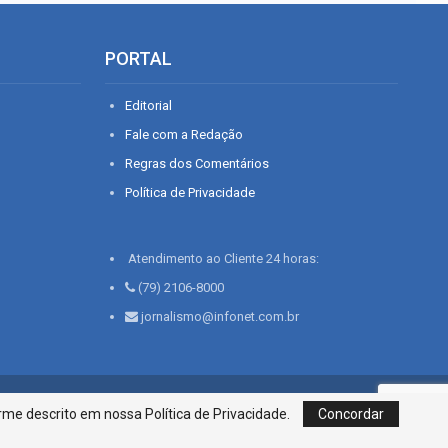
PORTAL
Editorial
Fale com a Redação
Regras dos Comentários
Política de Privacidade
Atendimento ao Cliente 24 horas:
(79) 2106-8000
jornalismo@infonet.com.br
76, Bairro São José | Aracaju-SE, CEP 49015-030, Fone: 79.2106.8000 - CI
me descrito em nossa Política de Privacidade.
Concordar
Centro de Informações LTDA