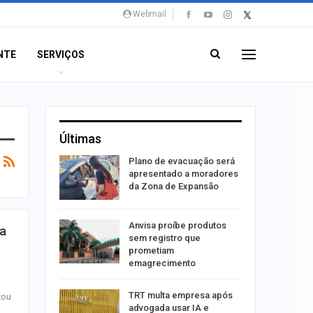
Webmail
NTE
SERVIÇOS
Últimas
stiga
Plano de evacuação será
tou casal
apresentado a moradores
da Zona de Expansão
aninha
Anvisa proíbe produtos
ia
com
sem registro que
 3 mil
prometiam
emagrecimento
tabaiana
TRT multa empresa após
zou
o em
advogada usar IA e