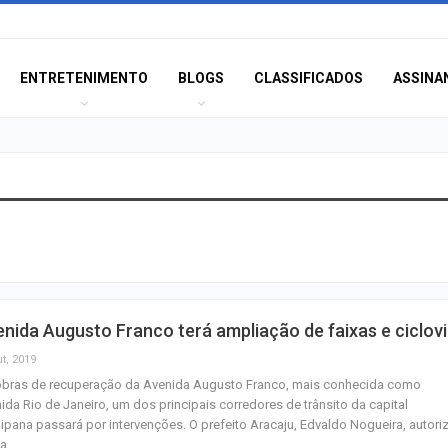
ENTRETENIMENTO
BLOGS
CLASSIFICADOS
ASSINA
Polícia Civil inve
acidente que ma
na BR-235 em…
Câmara de Itabai
nida Augusto Franco terá ampliação de faixas e ciclov
abre concurso 
salários de até R$
t, 2019
obras de recuperação da Avenida Augusto Franco, mais conhecida como
ida Rio de Janeiro, um dos principais corredores de trânsito da capital
Filarmônica de I
ipana passará por intervenções. O prefeito Aracaju, Edvaldo Nogueira, autori
realiza concert
ta…