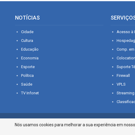
NOTÍCIAS
SERVIÇO
Cidade
Acesso à I
Cultura
Hospeda
Educação
Comp. em
Economia
Colocatio
Esporte
Suporte T
Política
Firewall
Saúde
VPLS
TV Infonet
Streaming
Classifica
© 2026 - O que é notícia em Sergipe. Todos os direitos reservados.
Nós usamos cookies para melhorar a sua experiência em nosso p