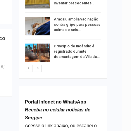
ia dos…
inventar precedentes…
traz a
Aracaju amplia vacinação
contra gripe para pessoas
acima de seis…
sco
rca de 104
Princípio de incêndio é
oas
registrado durante
rar…
desmontagem da Vila do…
 5,1
----
Portal Infonet no WhatsApp
Receba no celular notícias de
Sergipe
Acesse o link abaixo, ou escanei o