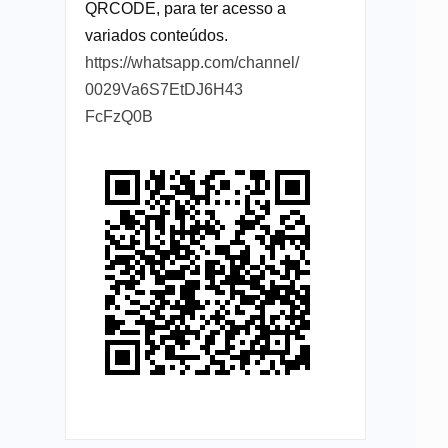
QRCODE, para ter acesso a
variados conteúdos.
https://whatsapp.com/channel/
0029Va6S7EtDJ6H43
FcFzQ0B