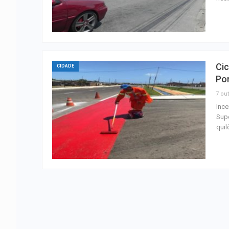
Cic
CIDADE
Po
7 out
Ince
Supe
quil