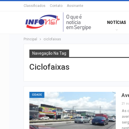
Classificados
Contato
Assinante
NOTÍCIAS
Principal
ciclofaixas
Navegação Na Tag
Ciclofaixas
Ave
CIDADE
21 ou
As 
aven
serg
nes