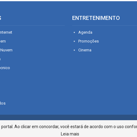
S
ENTRETENIMENTO
nternet
Agenda
gem
Promoções
 Nuvem
Cinema
n
écnico
dos
Infonet - Rua Monsenhor Silveira 2
ortal. Ao clicar em concordar, você estará de acordo com o uso confor
Leia mais