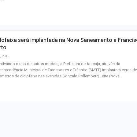
homenagem ao D
Maurício Manieri 
Aracaju a turnê
Inesquecível
lofaixa será implantada na Nova Saneamento e Franci
Dia dos Pais: ce
rto
milhões de pess
, 2019
pretendem comp
ntivando o uso de outros modais, a Prefeitura de Aracaju, através da
rintendência Municipal de Transportes e Trânsito (SMTT) implantará cerca de
ômetros de ciclofaixa nas avenidas Gonçalo Rollemberg Leite (Nova…