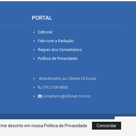
PORTAL
Editorial
Fale com a Redação
Regras dos Comentários
Política de Privacidade
Atendimento ao Cliente 24 horas:
(79) 2106-8000
jornalismo@infonet.com.br
76, Bairro São José | Aracaju-SE, CEP 49015-030, Fone: 79.2106.8000 - CI
me descrito em nossa Política de Privacidade.
Concordar
Centro de Informações LTDA