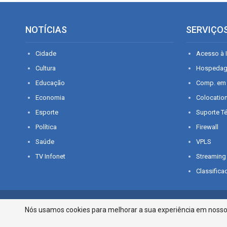
NOTÍCIAS
SERVIÇO
Cidade
Acesso à I
Cultura
Hospeda
Educação
Comp. em
Economia
Colocatio
Esporte
Suporte T
Política
Firewall
Saúde
VPLS
TV Infonet
Streaming
Classifica
© 2026 - O que é notícia em Sergipe. Todos os direitos reservados.
Nós usamos cookies para melhorar a sua experiência em nosso p