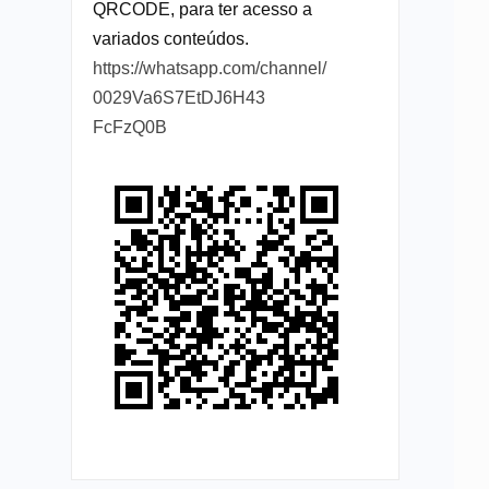
QRCODE, para ter acesso a
variados conteúdos.
https://whatsapp.com/channel/
0029Va6S7EtDJ6H43
FcFzQ0B