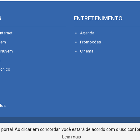
S
ENTRETENIMENTO
nternet
Agenda
gem
Promoções
 Nuvem
Cinema
n
écnico
dos
Infonet - Rua Monsenhor Silveira 2
ortal. Ao clicar em concordar, você estará de acordo com o uso confor
Leia mais