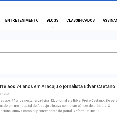
ENTRETENIMENTO
BLOGS
CLASSIFICADOS
ASSINA
Champagne: Uma
de Pai e Filho
A Fabulosa Maqu
re aos 74 anos em Aracaju o jornalista Edvar Caetano
Tempo
ar, 2024
eu aos 74 anos nesta terça-feira, 12, o jornalista Edvar Freire Caetano. Ele est
rnado em um hospital de Aracaju e lutava contra um câncer de próstata. O
Homem Aranha: 
issional atuava como superintendente do portal Cinform Online. O…
Dia