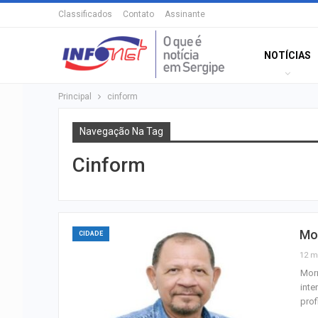
Classificados
Contato
Assinante
NOTÍCIAS
Principal
cinform
Navegação Na Tag
Cinform
Mor
CIDADE
12 m
Morr
inte
prof