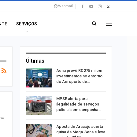
Webmail
NTE
SERVIÇOS
Últimas
 Viagem
Aena prevê R$ 275 mi em
investimentos no entorno
do Aeroporto de…
ina do
MPSE alerta para
ilegalidade de serviços
policiais em campanha…
ava
Um Novo
Aposta de Aracaju acerta
quina da Mega-Sena e leva