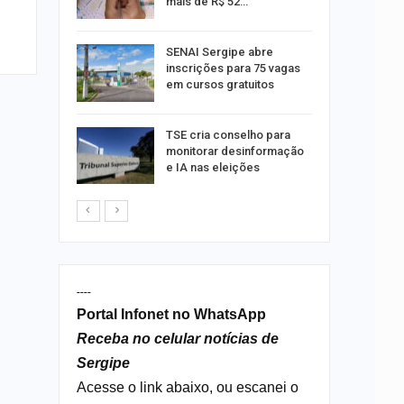
mais de R$ 52…
a e
SENAI Sergipe abre
reso por
inscrições para 75 vagas
ica
em cursos gratuitos
sibilidade
TSE cria conselho para
rante o
monitorar desinformação
e IA nas eleições
----
Portal Infonet no WhatsApp
Receba no celular notícias de
Sergipe
Acesse o link abaixo, ou escanei o