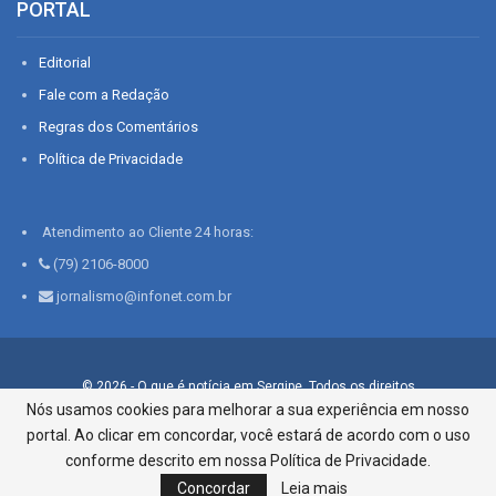
PORTAL
Editorial
Fale com a Redação
Regras dos Comentários
Política de Privacidade
Atendimento ao Cliente 24 horas:
(79) 2106-8000
jornalismo@infonet.com.br
© 2026 - O que é notícia em Sergipe. Todos os direitos
reservados.
Nós usamos cookies para melhorar a sua experiência em nosso
portal. Ao clicar em concordar, você estará de acordo com o uso
Infonet - Rua Monsenhor Silveira 276, Bairro São José |
Aracaju-SE, CEP 49015-030, Fone: 79.2106.8000 - CI Centro de
conforme descrito em nossa Política de Privacidade.
Informações LTDA
Concordar
Leia mais