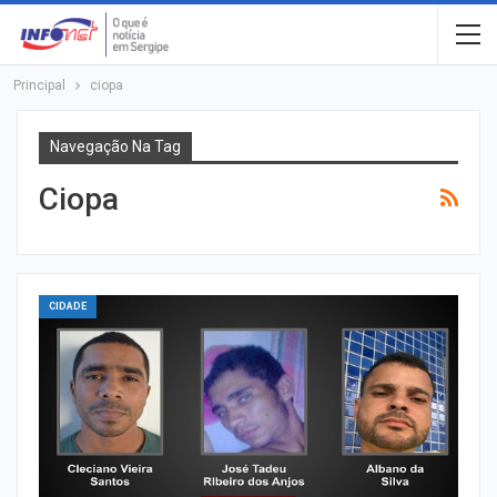
Principal
ciopa
Navegação Na Tag
Ciopa
CIDADE