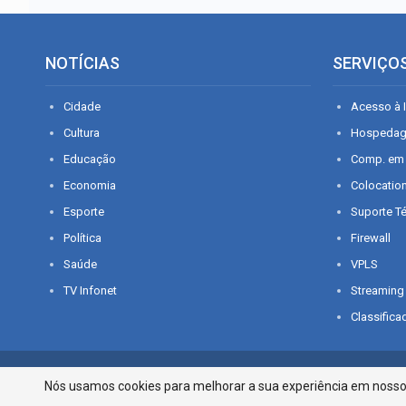
NOTÍCIAS
SERVIÇO
Cidade
Acesso à I
Cultura
Hospeda
Educação
Comp. em
Economia
Colocatio
Esporte
Suporte T
Política
Firewall
Saúde
VPLS
TV Infonet
Streaming
Classifica
© 2026 - O que é notícia em Sergipe. Todos os direitos reservados.
Nós usamos cookies para melhorar a sua experiência em nosso p