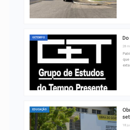
Do 
GETEMPO
28 m
Pat
que 
ext
Ob
EDUCAÇÃO
se
18 ju