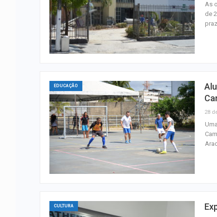
As o
de 2
praz
Alu
EDUCAÇÃO
Ca
28 d
Uma 
Cam
Arac
Exp
CULTURA