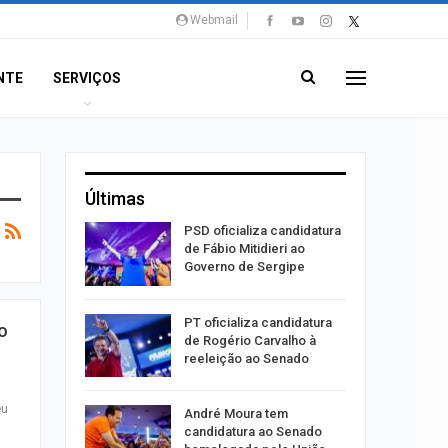
Webmail
NTE
SERVIÇOS
Últimas
súbito e
PSD oficializa candidatura
ntra
de Fábio Mitidieri ao
do…
Governo de Sergipe
ulgado o
PT oficializa candidatura
o
a
de Rogério Carvalho à
2º…
reeleição ao Senado
eu
róleo em
André Moura tem
u 1,7% em
candidatura ao Senado