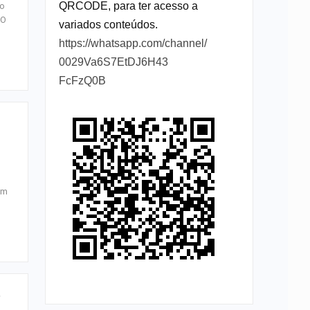
QRCODE, para ter acesso a
ro
 O
variados conteúdos.
https://whatsapp.com/channel/
0029Va6S7EtDJ6H43
FcFzQ0B
º
em
e