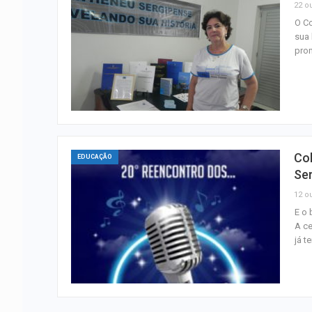
22 ou
O Co
sua 
pro
Co
EDUCAÇÃO
Se
12 ou
E o 
A ce
já t