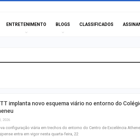
ENTRETENIMENTO
BLOGS
CLASSIFICADOS
ASSINA
Idoso sofre mal 
colide veículo co
poste na Coroa 
Prouni 2026: div
TT implanta novo esquema viário no entorno do Colégi
resultado de nov
heneu
chamada para o 
l, 2026
va configuração viária em trechos do entorno do Centro de Excelência Athen
Produção de pet
ipense entra em vigor nesta quarta-feira, 22
Sergipe aumento