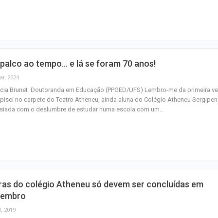
junho
Plataforma GO S
disponibiliza vag
cozinheiro e…
palco ao tempo… e lá se foram 70 anos!
Três investigado
ar, 2024
tráfico são pres
ricia Brunet Doutoranda em Educação (PPGED/UFS) Lembro-me da primeira v
Baixo São Franc
pisei no carpete do Teatro Atheneu, ainda aluna do Colégio Atheneu Sergipen
asiada com o deslumbre de estudar numa escola com um…
ras do colégio Atheneu só devem ser concluídas em
tembro
l, 2019