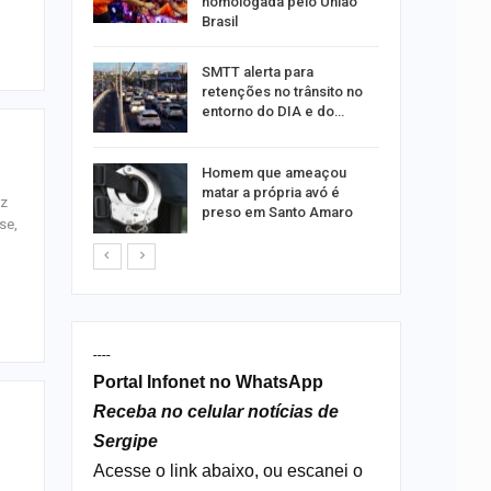
homologada pelo União
Brasil
ergipe
SMTT alerta para
as para
retenções no trânsito no
entorno do DIA e do…
s por
Homem que ameaçou
os no
matar a própria avó é
ez
isco
preso em Santo Amaro
se,
----
Portal Infonet no WhatsApp
Receba no celular notícias de
Sergipe
Acesse o link abaixo, ou escanei o