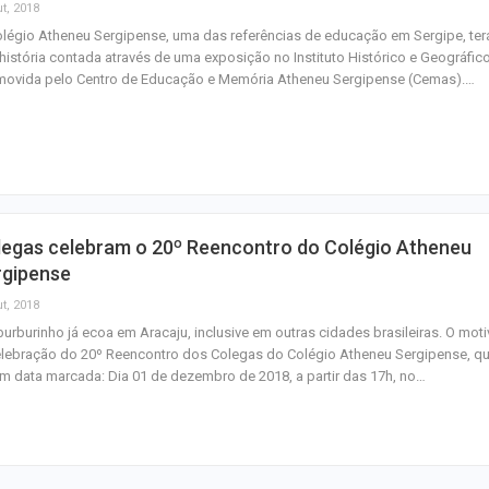
t, 2018
légio Atheneu Sergipense, uma das referências de educação em Sergipe, ter
história contada através de uma exposição no Instituto Histórico e Geográfico
movida pelo Centro de Educação e Memória Atheneu Sergipense (Cemas).…
legas celebram o 20º Reencontro do Colégio Atheneu
rgipense
t, 2018
burburinho já ecoa em Aracaju, inclusive em outras cidades brasileiras. O mot
lebração do 20º Reencontro dos Colegas do Colégio Atheneu Sergipense, q
em data marcada: Dia 01 de dezembro de 2018, a partir das 17h, no…