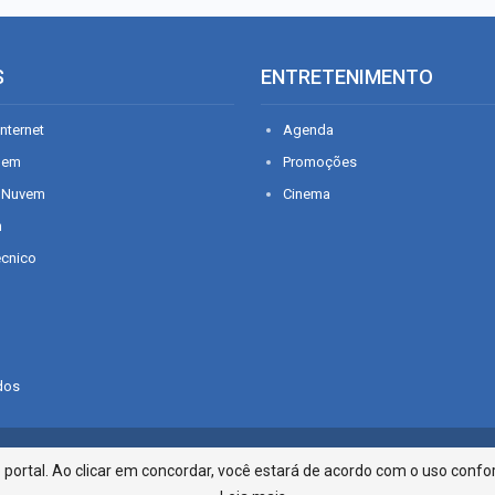
S
ENTRETENIMENTO
nternet
Agenda
gem
Promoções
 Nuvem
Cinema
n
écnico
dos
Infonet - Rua Monsenhor Silveira 2
ortal. Ao clicar em concordar, você estará de acordo com o uso confor