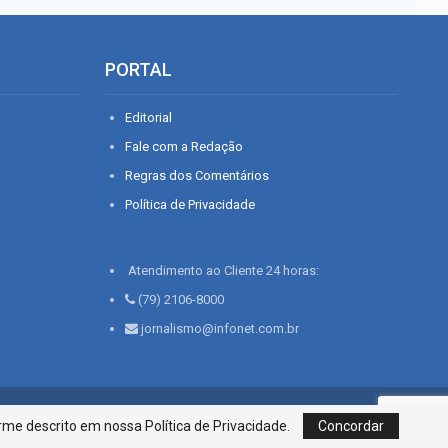
PORTAL
Editorial
Fale com a Redação
Regras dos Comentários
Política de Privacidade
Atendimento ao Cliente 24 horas:
(79) 2106-8000
jornalismo@infonet.com.br
76, Bairro São José | Aracaju-SE, CEP 49015-030, Fone: 79.2106.8000 - CI
me descrito em nossa Política de Privacidade.
Concordar
Centro de Informações LTDA