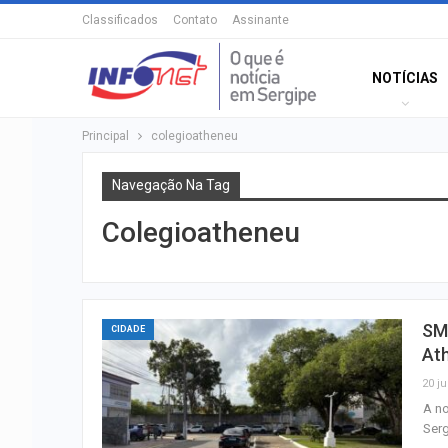
Classificados
Contato
Assinante
NOTÍCIAS
Principal
colegioatheneu
Navegação Na Tag
Colegioatheneu
SM
CIDADE
At
20 ju
A no
Serg