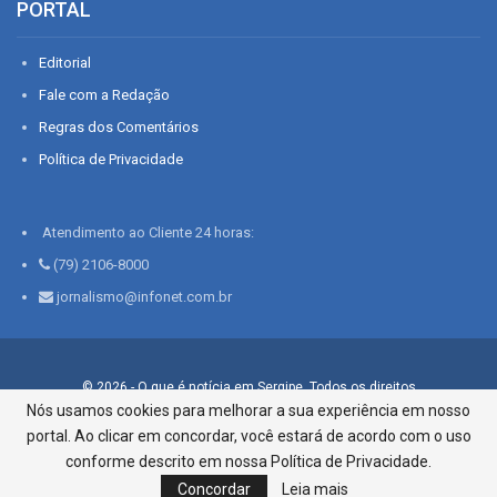
PORTAL
Editorial
Fale com a Redação
Regras dos Comentários
Política de Privacidade
Atendimento ao Cliente 24 horas:
(79) 2106-8000
jornalismo@infonet.com.br
© 2026 - O que é notícia em Sergipe. Todos os direitos
reservados.
Nós usamos cookies para melhorar a sua experiência em nosso
portal. Ao clicar em concordar, você estará de acordo com o uso
Infonet - Rua Monsenhor Silveira 276, Bairro São José |
Aracaju-SE, CEP 49015-030, Fone: 79.2106.8000 - CI Centro de
conforme descrito em nossa Política de Privacidade.
Informações LTDA
Concordar
Leia mais