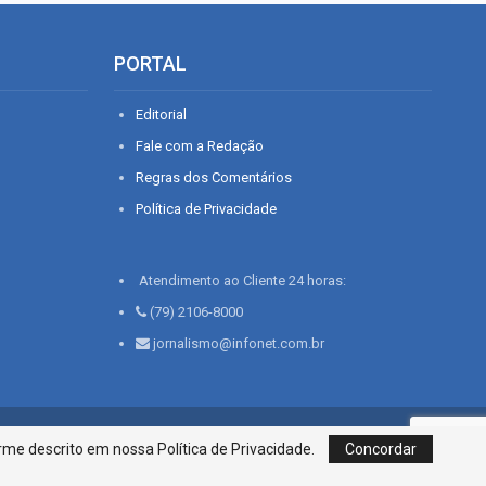
PORTAL
Editorial
Fale com a Redação
Regras dos Comentários
Política de Privacidade
Atendimento ao Cliente 24 horas:
(79) 2106-8000
jornalismo@infonet.com.br
76, Bairro São José | Aracaju-SE, CEP 49015-030, Fone: 79.2106.8000 - CI
me descrito em nossa Política de Privacidade.
Concordar
Centro de Informações LTDA