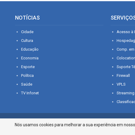
NOTÍCIAS
SERVIÇO
Cidade
Acesso à I
Cultura
Hospeda
Educação
Comp. em
Economia
Colocatio
Esporte
Suporte T
Política
Firewall
Saúde
VPLS
TV Infonet
Streaming
Classifica
© 2026 - O que é notícia em Sergipe. Todos os direitos reservados.
Nós usamos cookies para melhorar a sua experiência em nosso p