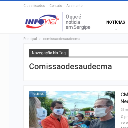
Classificados
Contato
Assinante
NOTÍCIAS
Principal
comissaodesaudecma
Navegação Na Tag
Comissaodesaudecma
CMA
POLÍTICA
Nes
28 m
O pr
vere