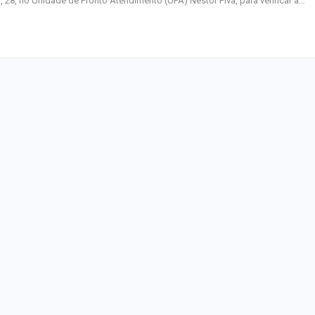
a, 28, no Unidade de Pronto Atendimento (UPA) Nestor Piva, para verificar a…
homenagem ao D
Maurício Manieri 
Aracaju a turnê
Inesquecível
Dia dos Pais: ce
milhões de pess
pretendem comp