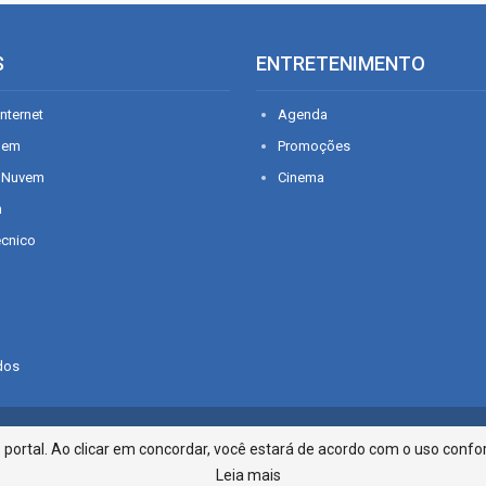
S
ENTRETENIMENTO
nternet
Agenda
gem
Promoções
 Nuvem
Cinema
n
écnico
dos
Infonet - Rua Monsenhor Silveira 2
ortal. Ao clicar em concordar, você estará de acordo com o uso confor
Leia mais