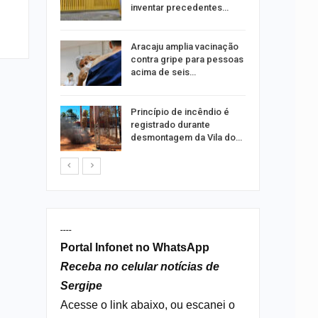
ia dos…
inventar precedentes…
traz a
Aracaju amplia vacinação
contra gripe para pessoas
acima de seis…
rca de 104
Princípio de incêndio é
oas
registrado durante
rar…
desmontagem da Vila do…
----
Portal Infonet no WhatsApp
Receba no celular notícias de
Sergipe
Acesse o link abaixo, ou escanei o