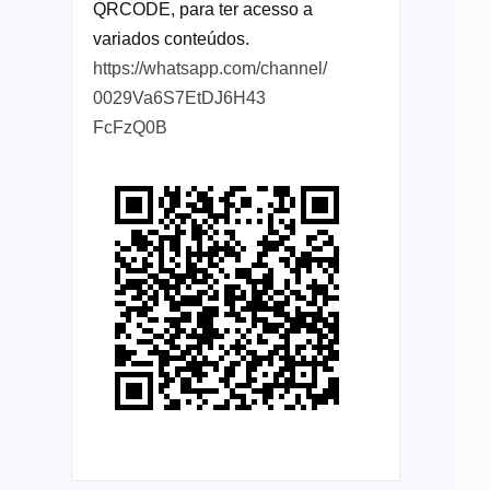
QRCODE, para ter acesso a
variados conteúdos.
https://whatsapp.com/channel/
0029Va6S7EtDJ6H43
FcFzQ0B