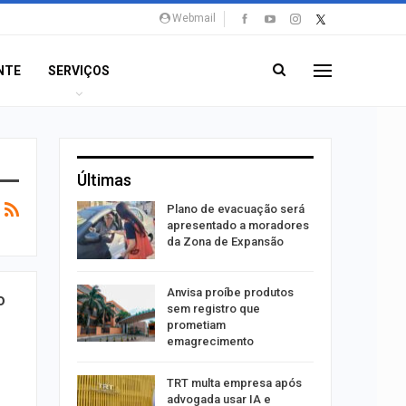
Webmail
NTE
SERVIÇOS
Últimas
stiga
Plano de evacuação será
tou casal
apresentado a moradores
da Zona de Expansão
aninha
Anvisa proíbe produtos
o
com
sem registro que
 3 mil
prometiam
emagrecimento
tabaiana
TRT multa empresa após
o em
advogada usar IA e