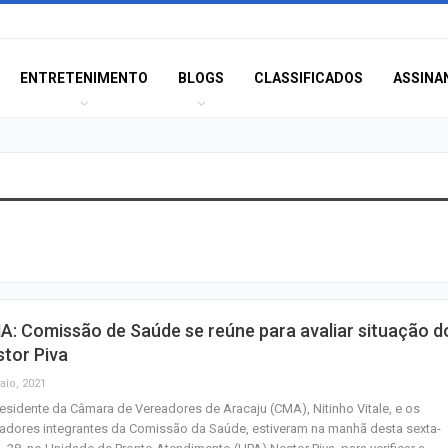
ENTRETENIMENTO
BLOGS
CLASSIFICADOS
ASSINA
Polícia Civil inve
acidente que ma
na BR-235 em…
Câmara de Itabai
: Comissão de Saúde se reúne para avaliar situação d
abre concurso 
tor Piva
salários de até R$
aio, 2021
esidente da Câmara de Vereadores de Aracaju (CMA), Nitinho Vitale, e os
Filarmônica de I
adores integrantes da Comissão da Saúde, estiveram na manhã desta sexta-
realiza concert