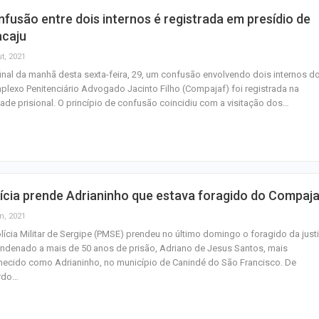
fusão entre dois internos é registrada em presídio de
acaju
t, 2021
inal da manhã desta sexta-feira, 29, um confusão envolvendo dois internos d
lexo Penitenciário Advogado Jacinto Filho (Compajaf) foi registrada na
ade prisional. O princípio de confusão coincidiu com a visitação dos…
ícia prende Adrianinho que estava foragido do Compaja
n, 2021
lícia Militar de Sergipe (PMSE) prendeu no último domingo o foragido da just
ndenado a mais de 50 anos de prisão, Adriano de Jesus Santos, mais
ecido como Adrianinho, no município de Canindé do São Francisco. De
rdo…