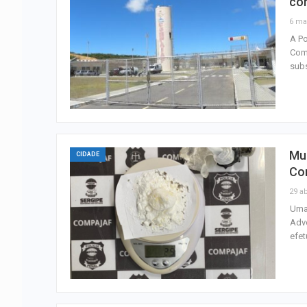
co
6 ma
A Po
Comp
subs
Mul
CIDADE
Co
29 ab
Uma 
Advo
efet