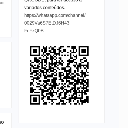
cam
variados conteúdos.
https://whatsapp.com/channel/
0029Va6S7EtDJ6H43
FcFzQ0B
no