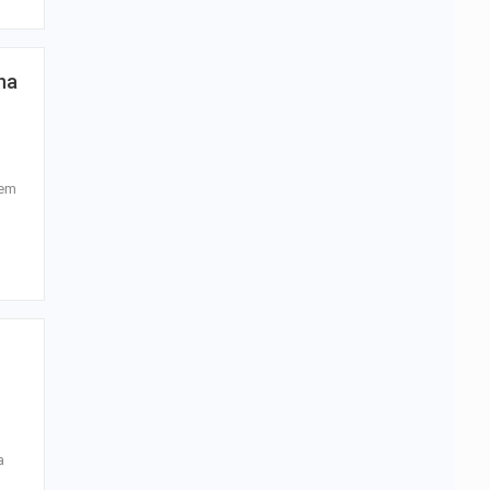
na
 em
a