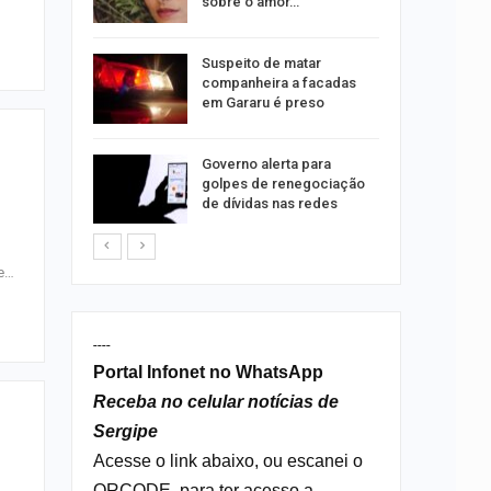
tos
sobre o amor…
o para
Suspeito de matar
formação
companheira a facadas
s
em Gararu é preso
o
o às
Governo alerta para
olisão
golpes de renegociação
ibus em…
de dívidas nas redes
te…
----
Portal Infonet no WhatsApp
Receba no celular notícias de
Sergipe
Acesse o link abaixo, ou escanei o
QRCODE, para ter acesso a