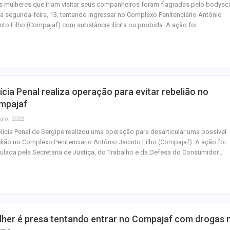
 mulheres que iriam visitar seus companheiros foram flagradas pelo bodys
a segunda-feira, 13, tentando ingressar no Complexo Penitenciário Antônio
nto Filho (Compajaf) com substância ilícita ou proibida. A ação foi…
ícia Penal realiza operação para evitar rebelião no
mpajaf
aio, 2022
lícia Penal de Sergipe realizou uma operação para desarticular uma possível
lião no Complexo Penitenciário Antônio Jacinto Filho (Compajaf). A ação foi
culada pela Secretaria de Justiça, do Trabalho e da Defesa do Consumidor…
lher é presa tentando entrar no Compajaf com drogas 