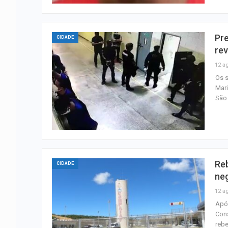
Pre
CIDADE
rev
12 a
Os s
Mari
São 
Reb
CIDADE
ne
12 a
Após
Cons
rebe