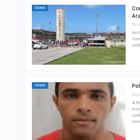
Con
CIDADE
Ar
29 ou
No f
Comp
unid
Pol
CIDADE
21 ju
A Po
e co
conh
aco