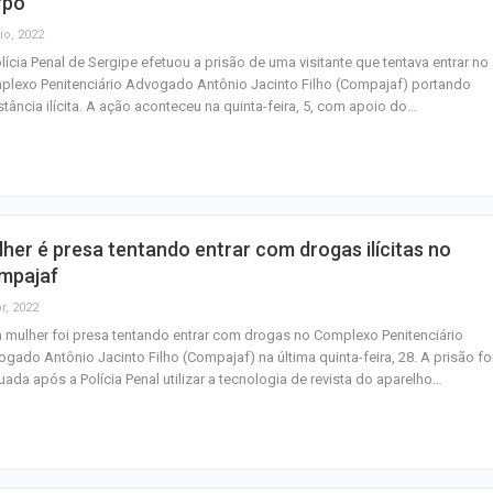
rpo
io, 2022
lícia Penal de Sergipe efetuou a prisão de uma visitante que tentava entrar no
lexo Penitenciário Advogado Antônio Jacinto Filho (Compajaf) portando
tância ilícita. A ação aconteceu na quinta-feira, 5, com apoio do…
her é presa tentando entrar com drogas ilícitas no
mpajaf
r, 2022
mulher foi presa tentando entrar com drogas no Complexo Penitenciário
gado Antônio Jacinto Filho (Compajaf) na última quinta-feira, 28. A prisão fo
uada após a Polícia Penal utilizar a tecnologia de revista do aparelho…