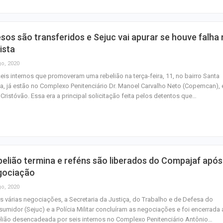
sos são transferidos e Sejuc vai apurar se houve falha 
ista
go, 2020
eis internos que promoveram uma rebelião na terça-feira, 11, no bairro Santa
a, já estão no Complexo Penitenciário Dr. Manoel Carvalho Neto (Copemcan),
Cristóvão. Essa era a principal solicitação feita pelos detentos que…
elião termina e reféns são liberados do Compajaf após
gociação
go, 2020
 várias negociações, a Secretaria da Justiça, do Trabalho e de Defesa do
umidor (Sejuc) e a Polícia Militar concluíram as negociações e foi encerrada 
lião desencadeada por seis internos no Complexo Penitenciário Antônio…