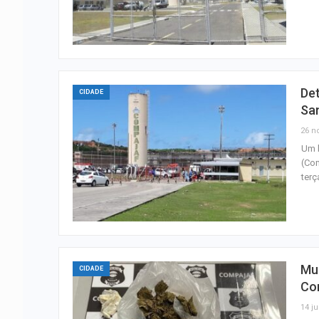
Det
CIDADE
Sa
26 n
Um 
(Com
terç
Mul
CIDADE
Co
14 ju