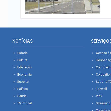
NOTÍCIAS
SERVIÇO
Cidade
Acesso à I
Cultura
Hospeda
Educação
Comp. em
Economia
Colocatio
Esporte
Suporte T
Política
Firewall
Saúde
VPLS
TV Infonet
Streaming
Classifica