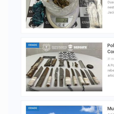
Duas
nest
Jaci
Pol
CIDADE
Co
31 m
A Po
rebe
arti
Mu
CIDADE