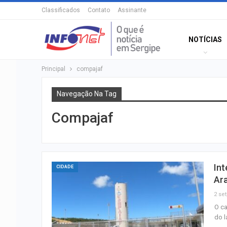
Classificados
Contato
Assinante
NOTÍCIAS
Principal
compajaf
Navegação Na Tag
Compajaf
In
CIDADE
Ar
2 set
O ca
do l