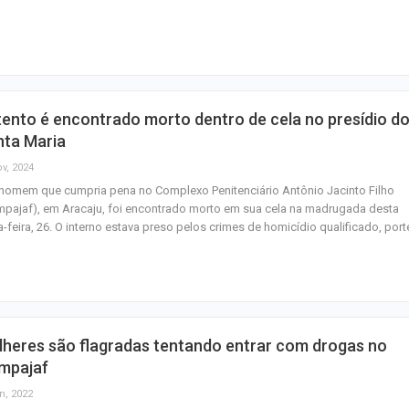
em cursos gratui
TSE cria conselh
monitorar desin
e IA nas eleiçõe
ento é encontrado morto dentro de cela no presídio d
Homem fica pres
nta Maria
ferragens após c
ov, 2024
entre carro e ôn
homem que cumpria pena no Complexo Penitenciário Antônio Jacinto Filho
pajaf), em Aracaju, foi encontrado morto em sua cela na madrugada desta
a-feira, 26. O interno estava preso pelos crimes de homicídio qualificado, por
heres são flagradas tentando entrar com drogas no
mpajaf
n, 2022