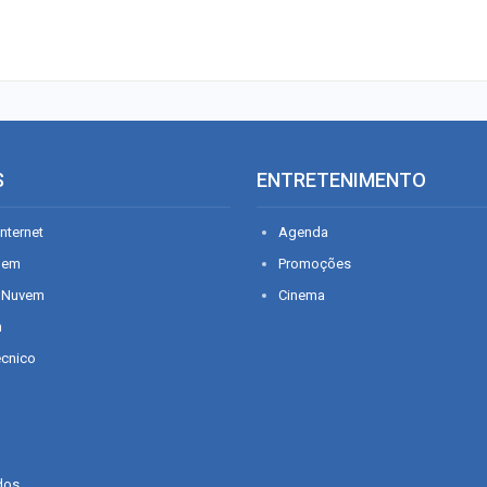
S
ENTRETENIMENTO
nternet
Agenda
gem
Promoções
 Nuvem
Cinema
n
écnico
dos