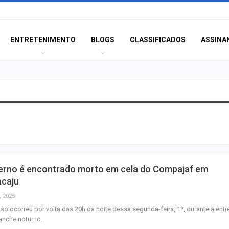
ENTRETENIMENTO
BLOGS
CLASSIFICADOS
ASSINA
MPSE alerta para
ilegalidade de s
policiais em ca
Aposta de Aracaj
terno é encontrado morto em cela do Compajaf em
quina da Mega-S
acaju
mais de R$ 52…
, 2025
so ocorreu por volta das 20h da noite dessa segunda-feira, 1º, durante a ent
SENAI Sergipe a
anche noturno.
inscrições para 