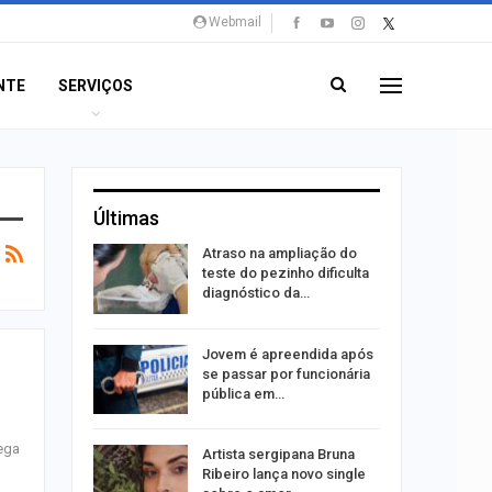
Webmail
NTE
SERVIÇOS
Últimas
Atraso na ampliação do
erviços
teste do pezinho dificulta
mpanha…
diagnóstico da…
u acerta
Jovem é apreendida após
ena e leva
se passar por funcionária
pública em…
rega
bre
Artista sergipana Bruna
75 vagas
Ribeiro lança novo single