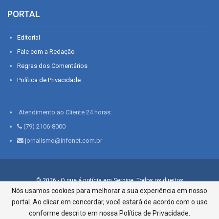
PORTAL
Editorial
Fale com a Redação
Regras dos Comentários
Política de Privacidade
Atendimento ao Cliente 24 horas:
(79) 2106-8000
jornalismo@infonet.com.br
© 2026 - O que é notícia em Sergipe. Todos os direitos
reservados.
Nós usamos cookies para melhorar a sua experiência em nosso
portal. Ao clicar em concordar, você estará de acordo com o uso
Infonet - Rua Monsenhor Silveira 276, Bairro São José |
Aracaju-SE, CEP 49015-030, Fone: 79.2106.8000 - CI Centro de
conforme descrito em nossa Política de Privacidade.