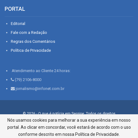
PORTAL
Editorial
Fale com a Redação
Regras dos Comentários
Política de Privacidade
Atendimento ao Cliente 24 horas:
(79) 2106-8000
jornalismo@infonet.com.br
© 2026 - O que é notícia em Sergipe. Todos os direitos
reservados.
Nós usamos cookies para melhorar a sua experiência em nosso
portal. Ao clicar em concordar, você estará de acordo com o uso
Infonet - Rua Monsenhor Silveira 276, Bairro São José |
Aracaju-SE, CEP 49015-030, Fone: 79.2106.8000 - CI Centro de
conforme descrito em nossa Política de Privacidade.