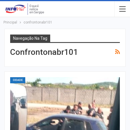
Principal
confrontonabr101
Navegação Na Tag
Confrontonabr101
CIDADE