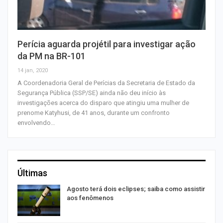
Perícia aguarda projétil para investigar ação
da PM na BR-101
14 jan, 2020
A Coordenadoria Geral de Perícias da Secretaria de Estado da
Segurança Pública (SSP/SE) ainda não deu início às
investigações acerca do disparo que atingiu uma mulher de
prenome Katyhusi, de 41 anos, durante um confronto
envolvendo…
Últimas
Agosto terá dois eclipses; saiba como assistir
aos fenômenos