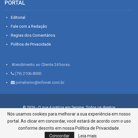
PORTAL
Editorial
Fale com a Redação
Regras dos Comentários
Política de Privacidade
Atendimento ao Cliente 24 horas:
(79) 2106-8000
jornalismo@infonet.com.br
© 2026 - O que é notícia em Sergipe. Todos os direitos
reservados.
Nós usamos cookies para melhorar a sua experiência em nosso
portal. Ao clicar em concordar, você estará de acordo com o uso
Infonet - Rua Monsenhor Silveira 276, Bairro São José |
Aracaju-SE, CEP 49015-030, Fone: 79.2106.8000 - CI Centro de
conforme descrito em nossa Política de Privacidade.
Informações LTDA
Concordar
Leia mais