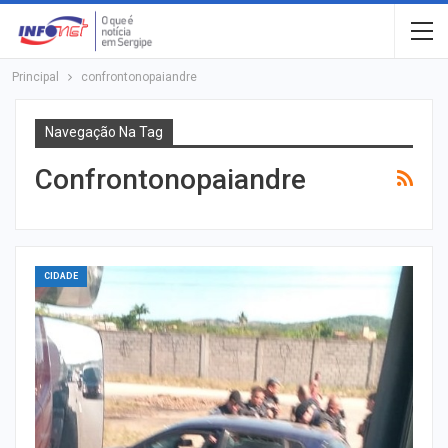
Principal
confrontonopaiandre
Navegação Na Tag
Confrontonopaiandre
CIDADE