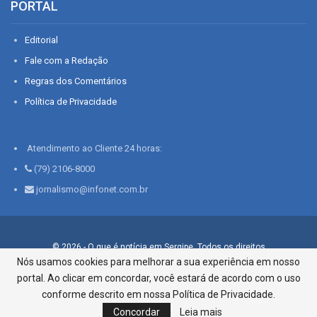
PORTAL
Editorial
Fale com a Redação
Regras dos Comentários
Política de Privacidade
Atendimento ao Cliente 24 horas:
(79) 2106-8000
jornalismo@infonet.com.br
© 2026 - O que é notícia em Sergipe. Todos os direitos
reservados.
Nós usamos cookies para melhorar a sua experiência em nosso
portal. Ao clicar em concordar, você estará de acordo com o uso
Infonet - Rua Monsenhor Silveira 276, Bairro São José |
Aracaju-SE, CEP 49015-030, Fone: 79.2106.8000 - CI Centro de
conforme descrito em nossa Política de Privacidade.
Informações LTDA
Concordar
Leia mais