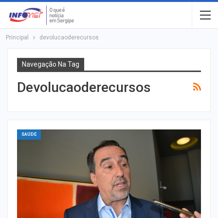
Principal
devolucaoderecursos
Navegação Na Tag
Devolucaoderecursos
SAÚDE