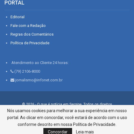
PORTAL
Editorial
Fale com a Redação
Regras dos Comentários
Política de Privacidade
Atendimento ao Cliente 24 horas:
(79) 2106-8000
jornalismo@infonet.com.br
© 2026 - O que é notícia em Sergipe. Todos os direitos
reservados.
Nós usamos cookies para melhorar a sua experiência em nosso
portal. Ao clicar em concordar, você estará de acordo com o uso
Infonet - Rua Monsenhor Silveira 276, Bairro São José |
Aracaju-SE, CEP 49015-030, Fone: 79.2106.8000 - CI Centro de
conforme descrito em nossa Política de Privacidade.
Informações LTDA
Concordar
Leia mais