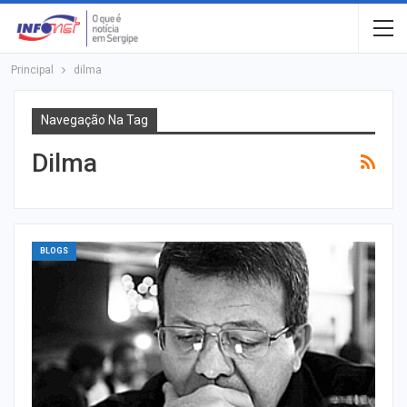
Principal
dilma
Navegação Na Tag
Dilma
BLOGS