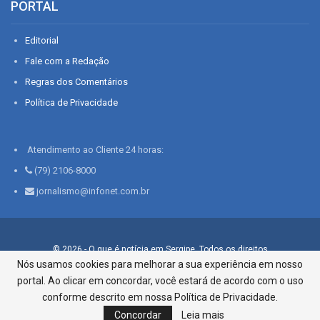
PORTAL
Editorial
Fale com a Redação
Regras dos Comentários
Política de Privacidade
Atendimento ao Cliente 24 horas:
(79) 2106-8000
jornalismo@infonet.com.br
© 2026 - O que é notícia em Sergipe. Todos os direitos
reservados.
Nós usamos cookies para melhorar a sua experiência em nosso
portal. Ao clicar em concordar, você estará de acordo com o uso
Infonet - Rua Monsenhor Silveira 276, Bairro São José |
Aracaju-SE, CEP 49015-030, Fone: 79.2106.8000 - CI Centro de
conforme descrito em nossa Política de Privacidade.
Informações LTDA
Concordar
Leia mais