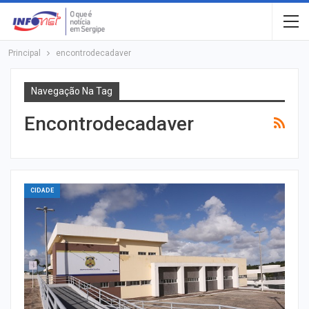
Principal
encontrodecadaver
Navegação Na Tag
Encontrodecadaver
CIDADE