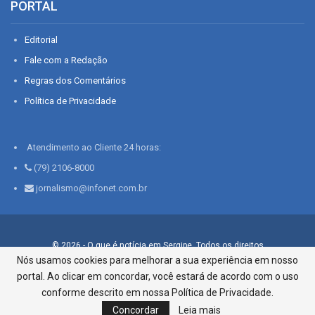
PORTAL
Editorial
Fale com a Redação
Regras dos Comentários
Política de Privacidade
Atendimento ao Cliente 24 horas:
(79) 2106-8000
jornalismo@infonet.com.br
© 2026 - O que é notícia em Sergipe. Todos os direitos
reservados.
Nós usamos cookies para melhorar a sua experiência em nosso
portal. Ao clicar em concordar, você estará de acordo com o uso
Infonet - Rua Monsenhor Silveira 276, Bairro São José |
Aracaju-SE, CEP 49015-030, Fone: 79.2106.8000 - CI Centro de
conforme descrito em nossa Política de Privacidade.
Informações LTDA
Concordar
Leia mais