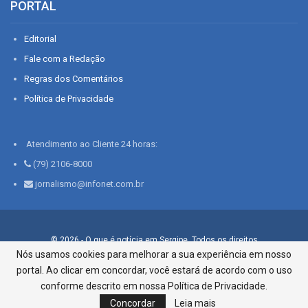
PORTAL
Editorial
Fale com a Redação
Regras dos Comentários
Política de Privacidade
Atendimento ao Cliente 24 horas:
(79) 2106-8000
jornalismo@infonet.com.br
© 2026 - O que é notícia em Sergipe. Todos os direitos
reservados.
Nós usamos cookies para melhorar a sua experiência em nosso
portal. Ao clicar em concordar, você estará de acordo com o uso
Infonet - Rua Monsenhor Silveira 276, Bairro São José |
Aracaju-SE, CEP 49015-030, Fone: 79.2106.8000 - CI Centro de
conforme descrito em nossa Política de Privacidade.
Informações LTDA
Concordar
Leia mais