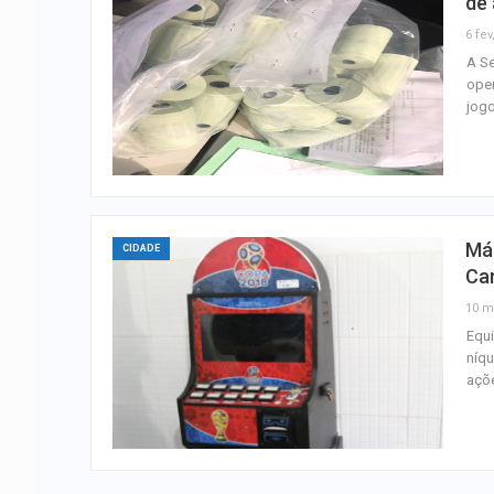
de
6 fev
A Se
oper
jogo
Máq
CIDADE
Ca
10 m
Equ
níqu
açõe