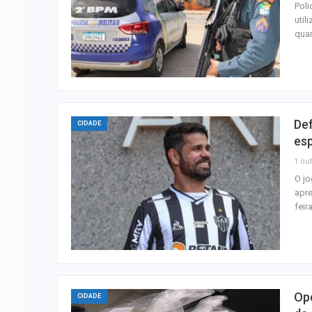
Poli
util
quar
Def
CIDADE
es
1 out
O j
apre
feir
Ope
CIDADE