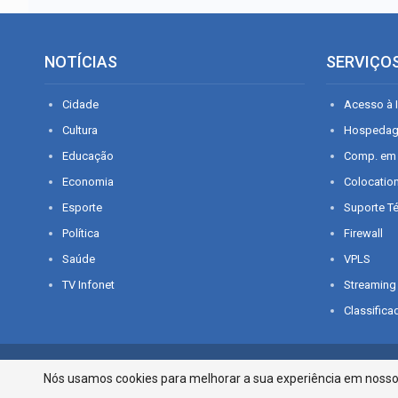
NOTÍCIAS
SERVIÇO
Cidade
Acesso à I
Cultura
Hospeda
Educação
Comp. em
Economia
Colocatio
Esporte
Suporte T
Política
Firewall
Saúde
VPLS
TV Infonet
Streaming
Classifica
© 2026 - O que é notícia em Sergipe. Todos os direitos reservados.
Nós usamos cookies para melhorar a sua experiência em nosso p