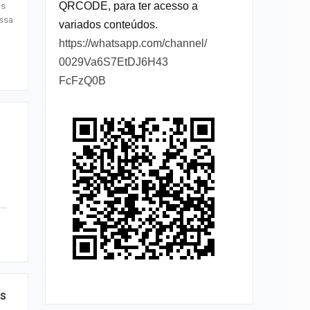
QRCODE, para ter acesso a
os
essa
variados conteúdos.
https://whatsapp.com/channel/
0029Va6S7EtDJ6H43
FcFzQ0B
.…
os