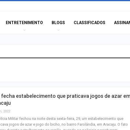
ENTRETENIMENTO
BLOGS
CLASSIFICADOS
ASSINA
TSE cria conselh
monitorar desin
e IA nas eleiçõe
Homem fica pres
fecha estabelecimento que praticava jogos de azar e
ferragens após c
acaju
entre carro e ôn
n, 2022
lícia Militar fechou na noite desta sexta-feira, 29, um estabelecimento que
Aracaju recebe
icava jogos de azar e jogo do bicho, no bairro Farolândia, em Aracaju. O fato
espetáculo da Pa