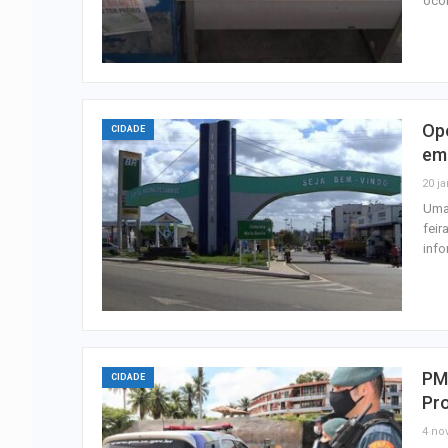
ocor
Op
CIDADE
em
20 ja
Uma 
feir
info
PM 
CIDADE
Pro
4 nov