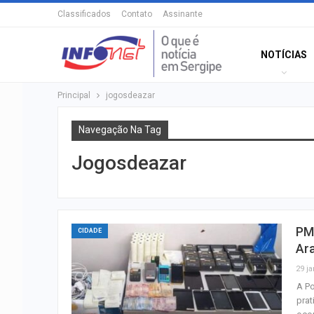
Classificados
Contato
Assinante
NOTÍCIAS
Principal
jogosdeazar
Navegação Na Tag
Jogosdeazar
PM 
CIDADE
Ar
29 ja
A Po
prat