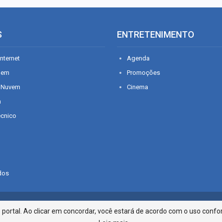
S
ENTRETENIMENTO
nternet
Agenda
gem
Promoções
 Nuvem
Cinema
n
écnico
dos
Infonet - Rua Monsenhor Silveira 2
ortal. Ao clicar em concordar, você estará de acordo com o uso confor