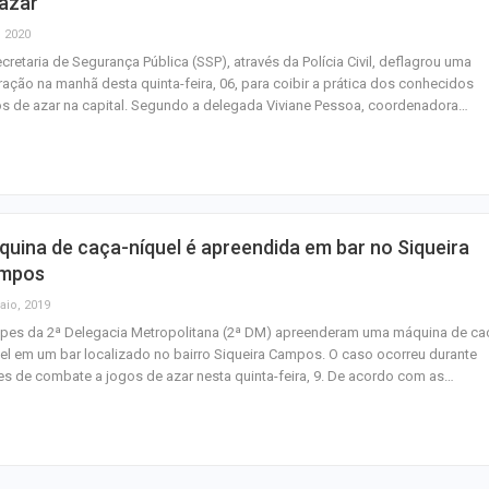
 azar
, 2020
cretaria de Segurança Pública (SSP), através da Polícia Civil, deflagrou uma
ação na manhã desta quinta-feira, 06, para coibir a prática dos conhecidos
s de azar na capital. Segundo a delegada Viviane Pessoa, coordenadora…
uina de caça-níquel é apreendida em bar no Siqueira
mpos
aio, 2019
ipes da 2ª Delegacia Metropolitana (2ª DM) apreenderam uma máquina de ca
el em um bar localizado no bairro Siqueira Campos. O caso ocorreu durante
s de combate a jogos de azar nesta quinta-feira, 9. De acordo com as…