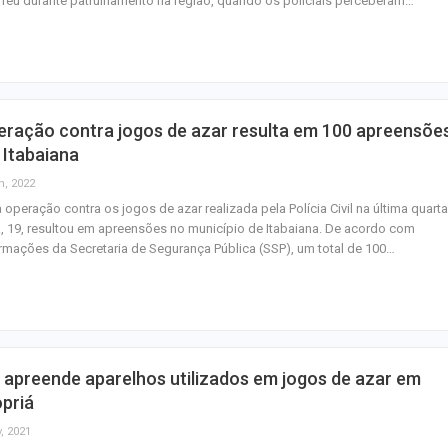
reu durante patrulhamento na região, quando os policiais perceberam…
Canina no próxim
de…
Previsão do temp
céu claro com a
nuvens neste fi
eração contra jogos de azar resulta em 100 apreensõe
 Itabaiana
Insaciável
n, 2022
operação contra os jogos de azar realizada pela Polícia Civil na última quarta
a, 19, resultou em apreensões no município de Itabaiana. De acordo com
rmações da Secretaria de Segurança Pública (SSP), um total de 100…
apreende aparelhos utilizados em jogos de azar em
priá
, 2021