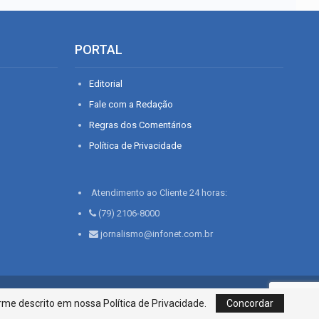
PORTAL
Editorial
Fale com a Redação
Regras dos Comentários
Política de Privacidade
Atendimento ao Cliente 24 horas:
(79) 2106-8000
jornalismo@infonet.com.br
76, Bairro São José | Aracaju-SE, CEP 49015-030, Fone: 79.2106.8000 - CI
me descrito em nossa Política de Privacidade.
Concordar
Centro de Informações LTDA