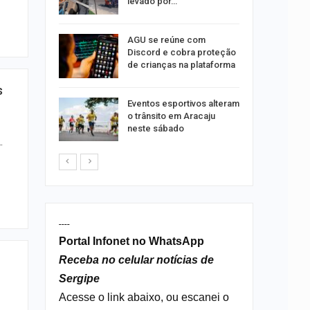
o dia 15
levado por…
AGU se reúne com
o indica
Discord e cobra proteção
lgumas
de crianças na plataforma
m de…
s
Eventos esportivos alteram
o trânsito em Aracaju
neste sábado
-
----
Portal Infonet no WhatsApp
Receba no celular notícias de
Sergipe
Acesse o link abaixo, ou escanei o