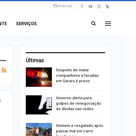
Webmail
NTE
SERVIÇOS
Últimas
o para
Suspeito de matar
formação
companheira a facadas
s
em Gararu é preso
o às
Governo alerta para
m
olisão
golpes de renegociação
ibus em…
de dívidas nas redes
Homem é resgatado após
trulha
passar mal em carro