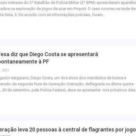
ciais militares do 2º Batalhão de Polícia Militar (2º BPM) apreenderam aparelh
izados na exploração de jogos de azar em Propriá. O caso ocorreu na tarde d
ta-feira, 3. De acordo com as informações policiais, foram…
esa diz que Diego Costa se apresentará
pontaneamente à PF
, 2021
ogador sergipano, Diego Costa, um dos alvos dos mandados de busca e
ensão da segunda fase da Operação Distração, deflagrada na última quinta-
a, 30 de setembro, pela Polícia Federal, deve se apresentar nos próximos dias
ração leva 20 pessoas à central de flagrantes por jog