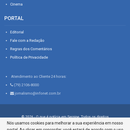
Cinema
PORTAL
Editorial
Fale com a Redação
Regras dos Comentários
Política de Privacidade
Atendimento ao Cliente 24 horas:
(79) 2106-8000
jornalismo@infonet.com.br
© 2026 - O que é notícia em Sergipe. Todos os direitos
reservados.
Nós usamos cookies para melhorar a sua experiência em nosso
portal. Ao clicar em concordar, você estará de acordo com o uso