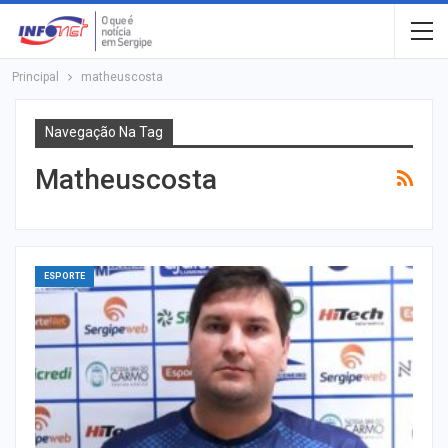
Principal
matheuscosta
Navegação Na Tag
Matheuscosta
ESPORTE