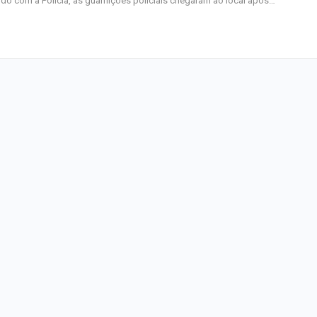
do com a Polícia, as guarnições policiais chegaram ao local após…
e de graduação
Operação contra
de motocicletas 
em prisões em…
SMTT orienta co
sobre aferição d
nesta…