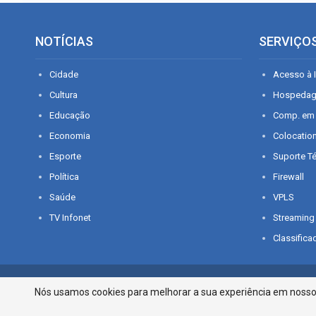
NOTÍCIAS
SERVIÇO
Cidade
Acesso à I
Cultura
Hospeda
Educação
Comp. em
Economia
Colocatio
Esporte
Suporte T
Política
Firewall
Saúde
VPLS
TV Infonet
Streaming
Classifica
© 2026 - O que é notícia em Sergipe. Todos os direitos reservados.
Nós usamos cookies para melhorar a sua experiência em nosso p