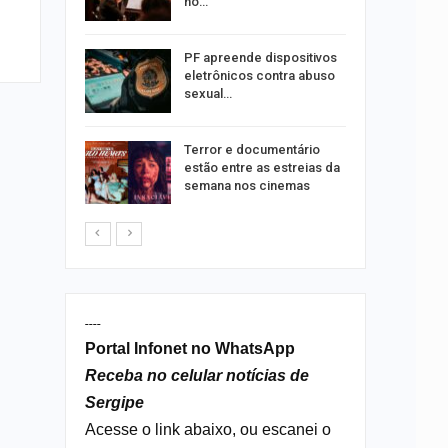
no…
 roubos
PF apreende dispositivos
termina
eletrônicos contra abuso
sexual…
ndutores
Terror e documentário
e radares
estão entre as estreias da
semana nos cinemas
----
Portal Infonet no WhatsApp
Receba no celular notícias de
Sergipe
Acesse o link abaixo, ou escanei o