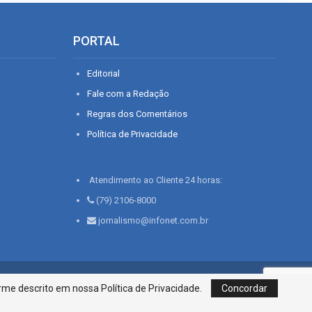
PORTAL
Editorial
Fale com a Redação
Regras dos Comentários
Política de Privacidade
Atendimento ao Cliente 24 horas:
(79) 2106-8000
jornalismo@infonet.com.br
76, Bairro São José | Aracaju-SE, CEP 49015-030, Fone: 79.2106.8000 - CI
me descrito em nossa Política de Privacidade.
Concordar
Centro de Informações LTDA