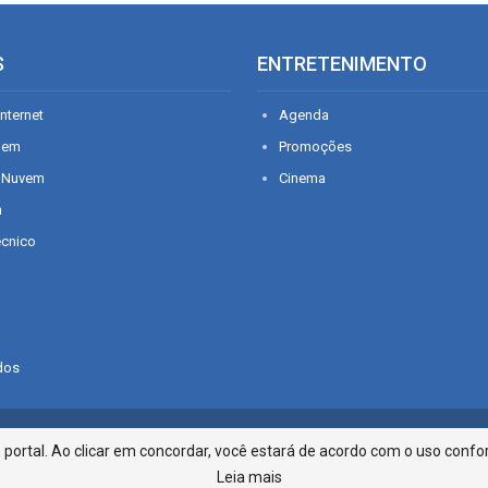
S
ENTRETENIMENTO
nternet
Agenda
gem
Promoções
 Nuvem
Cinema
n
écnico
dos
Infonet - Rua Monsenhor Silveira 2
ortal. Ao clicar em concordar, você estará de acordo com o uso confor
Leia mais