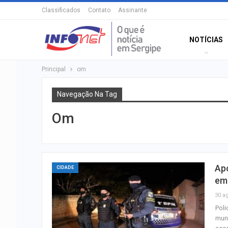
Classificados
Contato
Assinante
NOTÍCIAS
Principal
om
Navegação Na Tag
Om
Apó
CIDADE
em 
30 a
Poli
muni