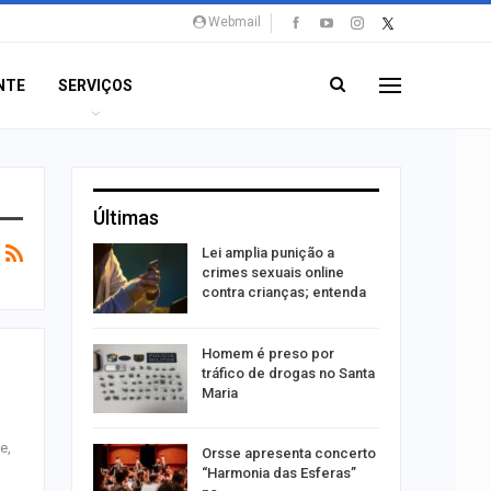
Webmail
NTE
SERVIÇOS
Últimas
acinação
Lei amplia punição a
a pessoas
crimes sexuais online
contra crianças; entenda
êndio é
Homem é preso por
te
tráfico de drogas no Santa
 Vila do…
Maria
e,
ições para
Orsse apresenta concerto
 técnicos
“Harmonia das Esferas”