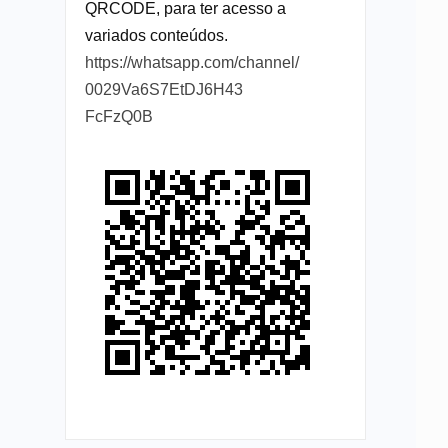
QRCODE, para ter acesso a
variados conteúdos.
https://whatsapp.com/channel/
0029Va6S7EtDJ6H43
FcFzQ0B