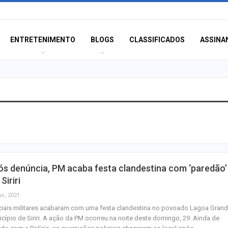
ENTRETENIMENTO
BLOGS
CLASSIFICADOS
ASSINA
Aracaju amplia v
contra gripe par
acima de seis…
Princípio de inc
s denúncia, PM acaba festa clandestina com ‘paredão’
registrado duran
Siriri
desmontagem da
go, 2021
ciais militares acabaram com uma festa clandestina no povoado Lagoa Grand
IFS reabre inscr
cípio de Siriri. A ação da PM ocorreu na noite deste domingo, 29. Ainda de
vagas em cursos