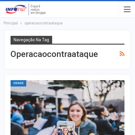
Principal
operacaocontraataque
Navegação Na Tag
Operacaocontraataque
CIDADE