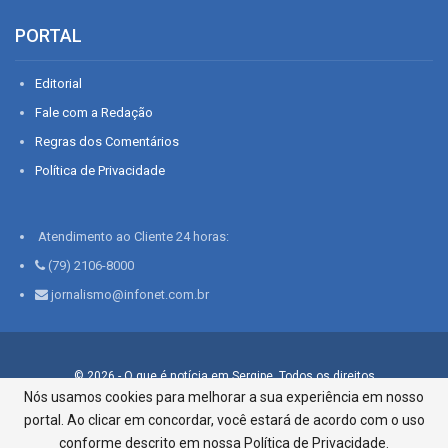
PORTAL
Editorial
Fale com a Redação
Regras dos Comentários
Política de Privacidade
Atendimento ao Cliente 24 horas:
(79) 2106-8000
jornalismo@infonet.com.br
© 2026 - O que é notícia em Sergipe. Todos os direitos
reservados.
Nós usamos cookies para melhorar a sua experiência em nosso
portal. Ao clicar em concordar, você estará de acordo com o uso
Infonet - Rua Monsenhor Silveira 276, Bairro São José |
Aracaju-SE, CEP 49015-030, Fone: 79.2106.8000 - CI Centro de
conforme descrito em nossa Política de Privacidade.