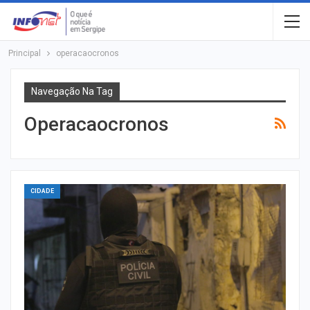
Principal
operacaocronos
Navegação Na Tag
Operacaocronos
CIDADE