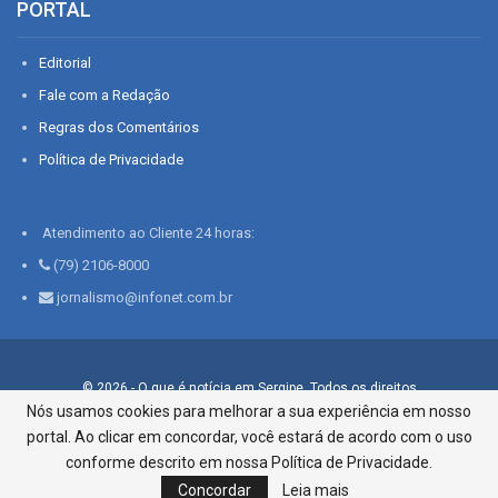
PORTAL
Editorial
Fale com a Redação
Regras dos Comentários
Política de Privacidade
Atendimento ao Cliente 24 horas:
(79) 2106-8000
jornalismo@infonet.com.br
© 2026 - O que é notícia em Sergipe. Todos os direitos
reservados.
Nós usamos cookies para melhorar a sua experiência em nosso
portal. Ao clicar em concordar, você estará de acordo com o uso
Infonet - Rua Monsenhor Silveira 276, Bairro São José |
Aracaju-SE, CEP 49015-030, Fone: 79.2106.8000 - CI Centro de
conforme descrito em nossa Política de Privacidade.
Informações LTDA
Concordar
Leia mais