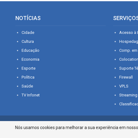
NOTÍCIAS
SERVIÇO
Cidade
Acesso à I
Cultura
Hospeda
Educação
Comp. em
Economia
Colocatio
Esporte
Suporte T
Política
Firewall
Saúde
VPLS
TV Infonet
Streaming
Classifica
© 2026 - O que é notícia em Sergipe. Todos os direitos reservados.
Nós usamos cookies para melhorar a sua experiência em nosso p