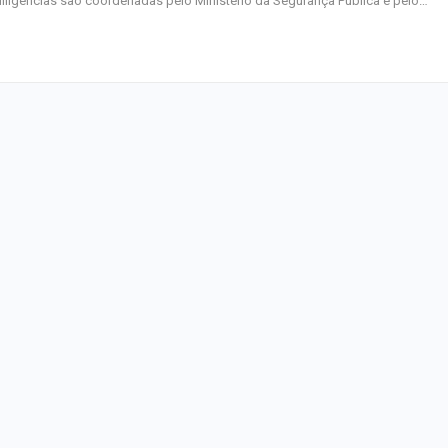
iligências são coordenadas pelo Ministério da Segurança Pública e pelo…
junho
Plataforma GO S
disponibiliza vag
cozinheiro e…
Três investigado
tráfico são pres
Baixo São Franc