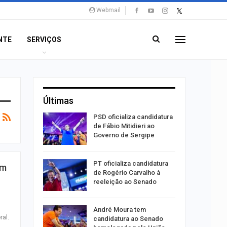
Webmail
NTE
SERVIÇOS
Últimas
súbito e
PSD oficializa candidatura
ntra
de Fábio Mitidieri ao
do…
Governo de Sergipe
ulgado o
PT oficializa candidatura
em
a
de Rogério Carvalho à
2º…
reeleição ao Senado
róleo em
André Moura tem
ral.
u 1,7% em
candidatura ao Senado