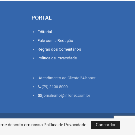
PORTAL
Editorial
Fale com a Redação
Regras dos Comentários
Política de Privacidade
Atendimento ao Cliente 24 horas:
(79) 2106-8000
jornalismo@infonet.com.br
76, Bairro São José | Aracaju-SE, CEP 49015-030, Fone: 79.2106.8000 - CI
me descrito em nossa Política de Privacidade.
Concordar
Centro de Informações LTDA