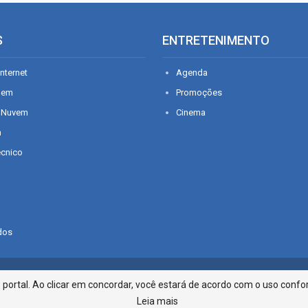
S
ENTRETENIMENTO
nternet
Agenda
gem
Promoções
 Nuvem
Cinema
n
écnico
dos
Infonet - Rua Monsenhor Silveira 2
ortal. Ao clicar em concordar, você estará de acordo com o uso confor
Leia mais