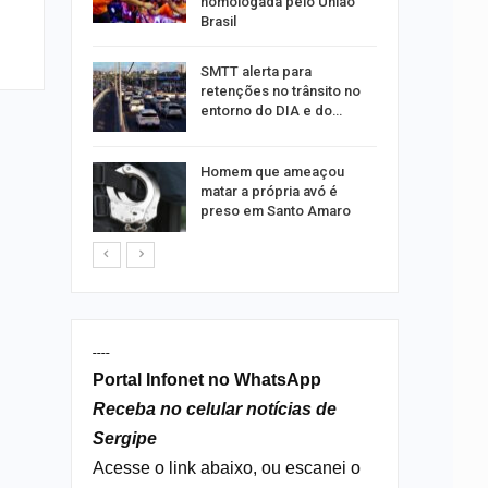
homologada pelo União
Brasil
ergipe
SMTT alerta para
as para
retenções no trânsito no
entorno do DIA e do…
s por
Homem que ameaçou
os no
matar a própria avó é
isco
preso em Santo Amaro
----
Portal Infonet no WhatsApp
Receba no celular notícias de
Sergipe
Acesse o link abaixo, ou escanei o