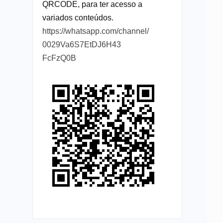
QRCODE, para ter acesso a
variados conteúdos.
https://whatsapp.com/channel/
0029Va6S7EtDJ6H43
FcFzQ0B