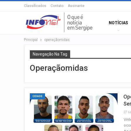
Classificados
Contato
Assinante
NOTÍCIAS
Principal
operaçãomidas
Navegação Na Tag
Operaçãomidas
Op
CIDADE
Se
27 se
Vint
ocor