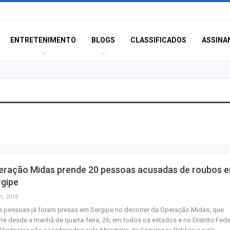
ENTRETENIMENTO
BLOGS
CLASSIFICADOS
ASSINA
Idoso sofre mal 
colide veículo co
poste na Coroa 
Prouni 2026: div
eração Midas prende 20 pessoas acusadas de roubos 
resultado de nov
rgipe
chamada para o 
t, 2018
e pessoas já foram presas em Sergipe no decorrer da Operação Midas, que
Produção de pet
re desde a manhã de quarta-feira, 26, em todos os estados e no Distrito Fede
Sergipe aumento