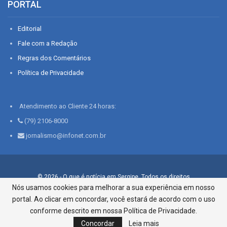
PORTAL
Editorial
Fale com a Redação
Regras dos Comentários
Política de Privacidade
Atendimento ao Cliente 24 horas:
(79) 2106-8000
jornalismo@infonet.com.br
© 2026 - O que é notícia em Sergipe. Todos os direitos
reservados.
Nós usamos cookies para melhorar a sua experiência em nosso
portal. Ao clicar em concordar, você estará de acordo com o uso
Infonet - Rua Monsenhor Silveira 276, Bairro São José |
Aracaju-SE, CEP 49015-030, Fone: 79.2106.8000 - CI Centro de
conforme descrito em nossa Política de Privacidade.
Informações LTDA
Concordar
Leia mais