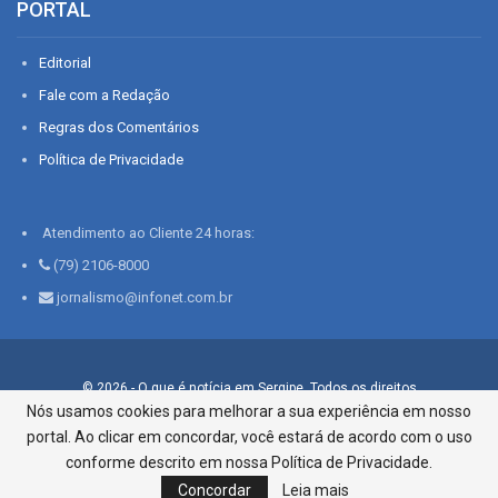
PORTAL
Editorial
Fale com a Redação
Regras dos Comentários
Política de Privacidade
Atendimento ao Cliente 24 horas:
(79) 2106-8000
jornalismo@infonet.com.br
© 2026 - O que é notícia em Sergipe. Todos os direitos
reservados.
Nós usamos cookies para melhorar a sua experiência em nosso
portal. Ao clicar em concordar, você estará de acordo com o uso
Infonet - Rua Monsenhor Silveira 276, Bairro São José |
Aracaju-SE, CEP 49015-030, Fone: 79.2106.8000 - CI Centro de
conforme descrito em nossa Política de Privacidade.
Informações LTDA
Concordar
Leia mais