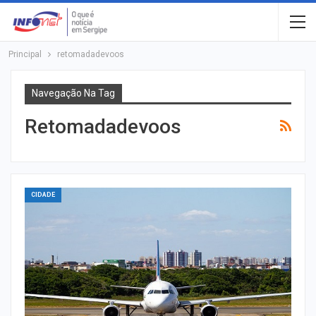
Principal
retomadadevoos
Navegação Na Tag
Retomadadevoos
CIDADE