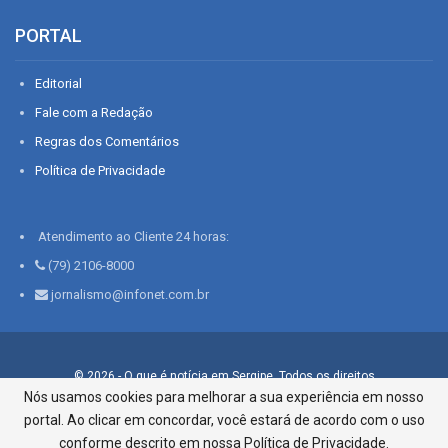
PORTAL
Editorial
Fale com a Redação
Regras dos Comentários
Política de Privacidade
Atendimento ao Cliente 24 horas:
(79) 2106-8000
jornalismo@infonet.com.br
© 2026 - O que é notícia em Sergipe. Todos os direitos
reservados.
Nós usamos cookies para melhorar a sua experiência em nosso
portal. Ao clicar em concordar, você estará de acordo com o uso
Infonet - Rua Monsenhor Silveira 276, Bairro São José |
Aracaju-SE, CEP 49015-030, Fone: 79.2106.8000 - CI Centro de
conforme descrito em nossa Política de Privacidade.