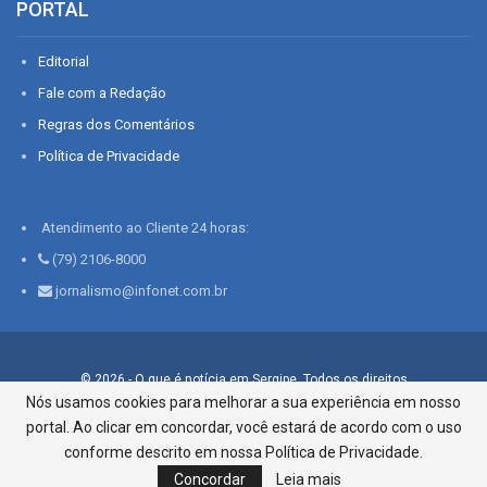
PORTAL
Editorial
Fale com a Redação
Regras dos Comentários
Política de Privacidade
Atendimento ao Cliente 24 horas:
(79) 2106-8000
jornalismo@infonet.com.br
© 2026 - O que é notícia em Sergipe. Todos os direitos
reservados.
Nós usamos cookies para melhorar a sua experiência em nosso
portal. Ao clicar em concordar, você estará de acordo com o uso
Infonet - Rua Monsenhor Silveira 276, Bairro São José |
Aracaju-SE, CEP 49015-030, Fone: 79.2106.8000 - CI Centro de
conforme descrito em nossa Política de Privacidade.
Informações LTDA
Concordar
Leia mais