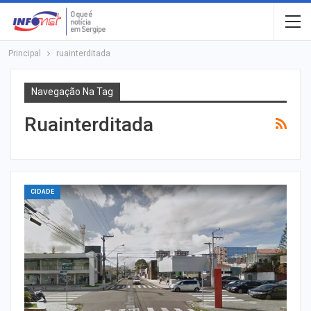
Principal
ruainterditada
Navegação Na Tag
Ruainterditada
CIDADE