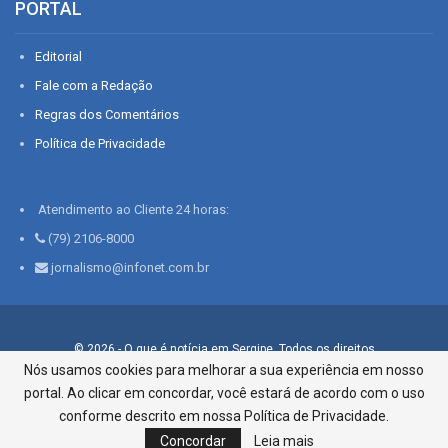
PORTAL
Editorial
Fale com a Redação
Regras dos Comentários
Política de Privacidade
Atendimento ao Cliente 24 horas:
(79) 2106-8000
jornalismo@infonet.com.br
© 2026 - O que é notícia em Sergipe. Todos os direitos
reservados.
Nós usamos cookies para melhorar a sua experiência em nosso
portal. Ao clicar em concordar, você estará de acordo com o uso
Infonet - Rua Monsenhor Silveira 276, Bairro São José |
Aracaju-SE, CEP 49015-030, Fone: 79.2106.8000 - CI Centro de
conforme descrito em nossa Política de Privacidade.
Informações LTDA
Concordar
Leia mais