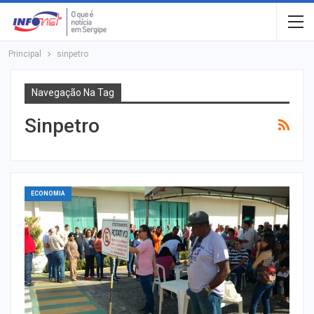
Principal
sinpetro
Navegação Na Tag
Sinpetro
ECONOMIA