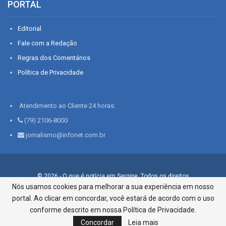
PORTAL
Editorial
Fale com a Redação
Regras dos Comentários
Política de Privacidade
Atendimento ao Cliente 24 horas:
(79) 2106-8000
jornalismo@infonet.com.br
© 2026 - O que é notícia em Sergipe. Todos os direitos
reservados.
Nós usamos cookies para melhorar a sua experiência em nosso
portal. Ao clicar em concordar, você estará de acordo com o uso
Infonet - Rua Monsenhor Silveira 276, Bairro São José |
Aracaju-SE, CEP 49015-030, Fone: 79.2106.8000 - CI Centro de
conforme descrito em nossa Política de Privacidade.
Informações LTDA
Concordar
Leia mais