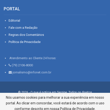
PORTAL
Editorial
Fale com a Redação
Regras dos Comentários
Política de Privacidade
Atendimento ao Cliente 24 horas:
(79) 2106-8000
jornalismo@infonet.com.br
© 2026 - O que é notícia em Sergipe. Todos os direitos
reservados.
Nós usamos cookies para melhorar a sua experiência em nosso
portal. Ao clicar em concordar, você estará de acordo com o uso
Infonet - Rua Monsenhor Silveira 276, Bairro São José |
Aracaju-SE, CEP 49015-030, Fone: 79.2106.8000 - CI Centro de
conforme descrito em nossa Política de Privacidade.