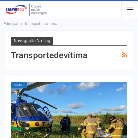
Principal
transportedevítima
Navegação Na Tag
Transportedevítima
CIDADE