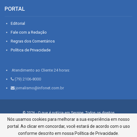
PORTAL
Editorial
Fale com a Redação
Regras dos Comentários
Política de Privacidade
Atendimento ao Cliente 24 horas:
(79) 2106-8000
jornalismo@infonet.com.br
© 2026 - O que é notícia em Sergipe. Todos os direitos
reservados.
Nós usamos cookies para melhorar a sua experiência em nosso
portal. Ao clicar em concordar, você estará de acordo com o uso
Infonet - Rua Monsenhor Silveira 276, Bairro São José |
Aracaju-SE, CEP 49015-030, Fone: 79.2106.8000 - CI Centro de
conforme descrito em nossa Política de Privacidade.