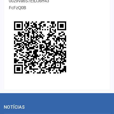
0029Va6S7EtDJ6H43
FcFzQ0B
NOTÍCIAS