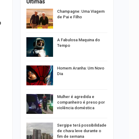
Últimas
 vagas de
Champagne: Uma Viagem
caju
de Pai e Filho
o
ão a
A Fabulosa Maquina do
nline
Tempo
 entenda
por
Homem Aranha: Um Novo
s no Santa
Dia
 concerto
Mulher é agredida e
sferas”
companheiro é preso por
violência doméstica
ositivos
Sergipe terá possibilidade
ra abuso
de chuva leve durante o
fim de semana