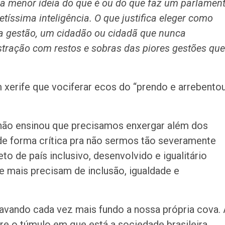
 a menor ideia do que é ou do que faz um parlament
retíssima inteligência. O que justifica eleger como
r a gestão, um cidadão ou cidadã que nunca
istração com restos e sobras das piores gestões que
 xerife que vociferar ecos do “prendo e arrebentou
, não ensinou que precisamos enxergar além dos
e forma crítica pra não sermos tão severamente
o de país inclusivo, desenvolvido e igualitário
ue mais precisam de inclusão, igualdade e
avando cada vez mais fundo a nossa própria cova. 
e o túmulo em que está a sociedade brasileira.