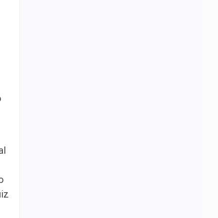
o
al
o
iz