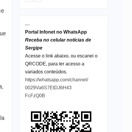
ce
----
Portal Infonet no WhatsApp
ue
Receba no celular notícias de
Sergipe
Acesse o link abaixo, ou escanei o
QRCODE, para ter acesso a
variados conteúdos.
https://whatsapp.com/channel/
a,
0029Va6S7EtDJ6H43
FcFzQ0B
la