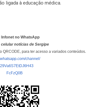
ção ligada à educação médica.
l Infonet no WhatsApp
celular notícias de Sergipe
i o QRCODE, para ter acesso a variados conteúdos.
//whatsapp.com/channel/
029Va6S7EtDJ6H43
FcFzQ0B