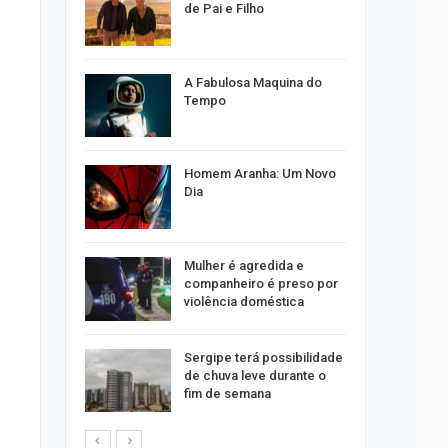
caju
de Pai e Filho
ão a
A Fabulosa Maquina do
nline
Tempo
 entenda
por
Homem Aranha: Um Novo
s no Santa
Dia
 concerto
Mulher é agredida e
sferas”
companheiro é preso por
violência doméstica
ositivos
Sergipe terá possibilidade
ra abuso
de chuva leve durante o
fim de semana