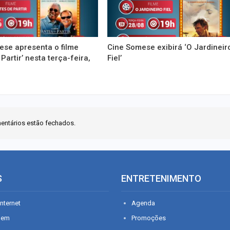
ese apresenta o filme
Cine Somese exibirá ‘O Jardineir
Partir’ nesta terça-feira,
Fiel’
entários estão fechados.
S
ENTRETENIMENTO
nternet
Agenda
gem
Promoções