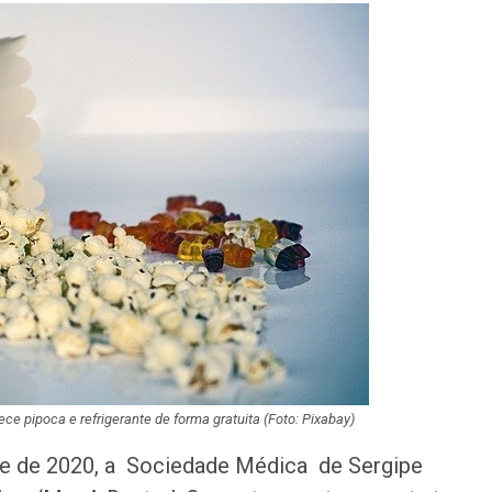
emprego em Ara
nesta sexta-feira
Lei amplia puniç
crimes sexuais o
contra crianças;
Homem é preso 
tráfico de droga
Maria
Orsse apresenta
“Harmonia das E
no…
PF apreende disp
eletrônicos cont
ece pipoca e refrigerante de forma gratuita (Foto: Pixabay)
sexual…
se de 2020, a Sociedade Médica de Sergipe