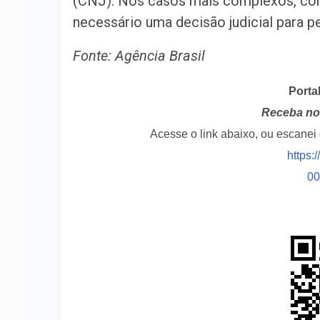
(CNJ). Nos casos mais complexos, com 
necessário uma decisão judicial para p
Fonte: Agência Brasil
Porta
Receba no 
Acesse o link abaixo, ou escane
https:
0