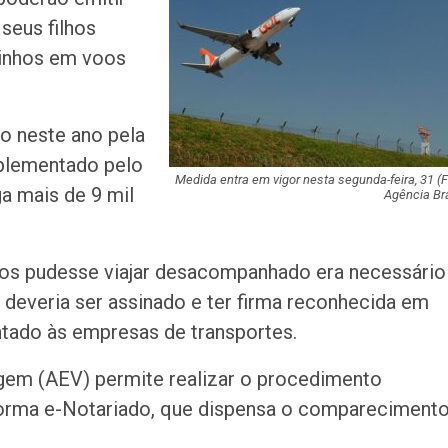
monitorar desin
seus filhos
e IA nas eleiçõe
zinhos em voos
Homem fica pres
ferragens após c
entre carro e ôn
o neste ano pela
mplementado pelo
Aracaju recebe
Medida entra em vigor nesta segunda-feira, 31 (F
ga mais de 9 mil
espetáculo da Pa
Agência Bra
Canina no próxim
de…
nos pudesse viajar desacompanhado era necessário
Previsão do temp
céu claro com a
 deveria ser assinado e
ter
firma reconhecida em
nuvens neste fi
ntado às empresas de transportes.
Insaciável
agem (AEV) permite realizar o procedimento
aforma e-Notariado, que dispensa o compareciment