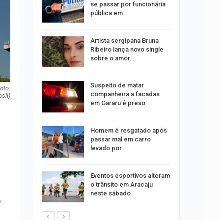
formação
se passar por funcionária
s
pública em…
o às
Artista sergipana Bruna
olisão
Ribeiro lança novo single
ibus em…
sobre o amor…
Suspeito de matar
oto:
trulha
companheira a facadas
sil)
o dia 15
em Gararu é preso
Homem é resgatado após
o indica
passar mal em carro
lgumas
levado por…
m de…
Eventos esportivos alteram
o trânsito em Aracaju
neste sábado
o