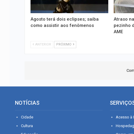
Agosto terá dois eclipses; saiba
Atraso na
como assistir aos fenômenos
pezinho d
AME
ANTERIOR
PRÓXIMO
Com
NOTÍCIAS
SERVIÇO
Cidade
Acesso à I
Cultura
Hospeda