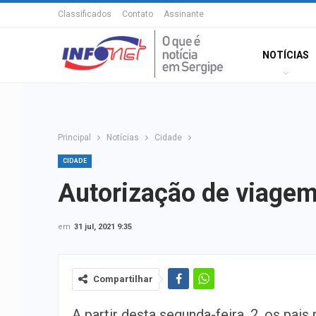
Classificados
Contato
Assinante
NOTÍCIAS
Principal
Notícias
Cidade
CIDADE
Autorização de viagem
em
31 jul, 2021 9:35
Compartilhar
A partir desta segunda-feira, 2, os pais