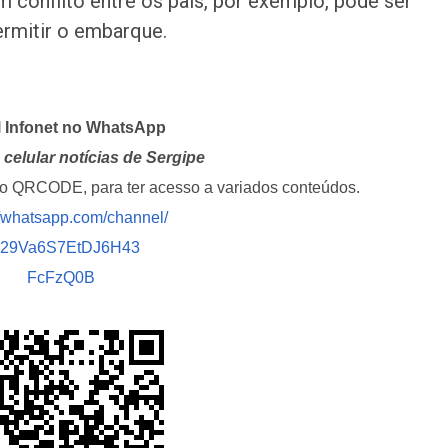
conflito entre os pais, por exemplo, pode ser
ermitir o embarque.
l Infonet no WhatsApp
celular notícias de Sergipe
i o QRCODE, para ter acesso a variados conteúdos.
//whatsapp.com/channel/
029Va6S7EtDJ6H43
FcFzQ0B