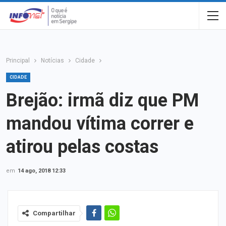
Principal
Notícias
Cidade
CIDADE
Brejão: irmã diz que PM
mandou vítima correr e
atirou pelas costas
em
14 ago, 2018 12:33
Compartilhar