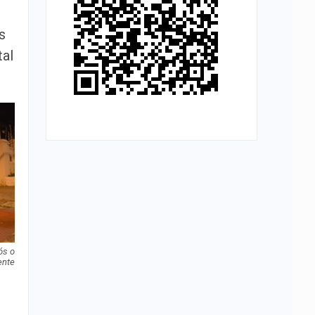
s
tal
ós o
ente