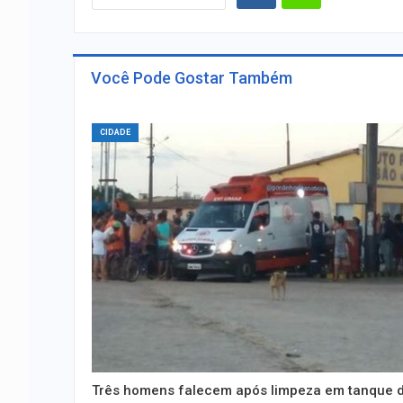
Você Pode Gostar Também
CIDADE
Três homens falecem após limpeza em tanque 