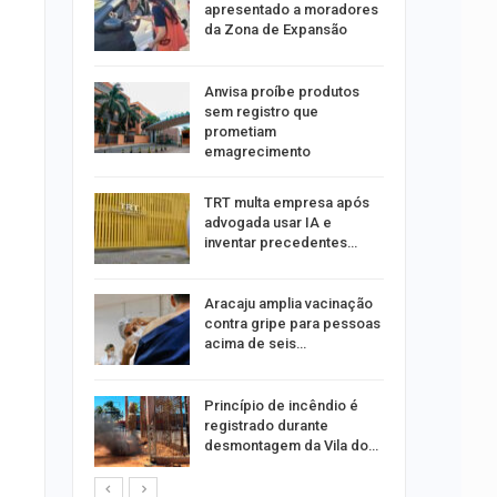
tou casal
apresentado a moradores
da Zona de Expansão
aninha
Anvisa proíbe produtos
com
sem registro que
 3 mil
prometiam
emagrecimento
tabaiana
TRT multa empresa após
o em
advogada usar IA e
ia dos…
inventar precedentes…
traz a
Aracaju amplia vacinação
contra gripe para pessoas
acima de seis…
rca de 104
Princípio de incêndio é
oas
registrado durante
rar…
desmontagem da Vila do…