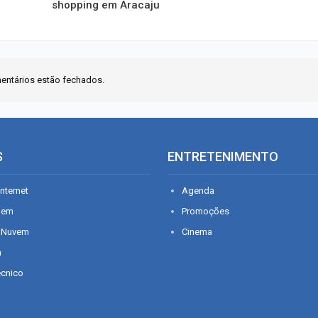
shopping em Aracaju
entários estão fechados.
S
ENTRETENIMENTO
nternet
Agenda
gem
Promoções
 Nuvem
Cinema
n
écnico