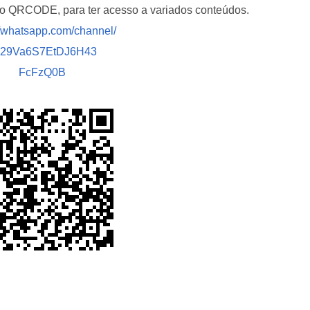
i o QRCODE, para ter acesso a variados conteúdos.
//whatsapp.com/channel/
029Va6S7EtDJ6H43
FcFzQ0B