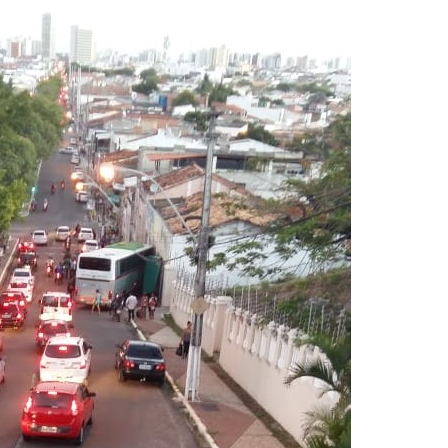
acidente que ma
na BR-235 em…
Câmara de Itabai
abre concurso 
salários de até R$
Filarmônica de I
realiza concert
homenagem ao D
Maurício Manieri 
Aracaju a turnê
Inesquecível
Dia dos Pais: ce
milhões de pess
pretendem comp