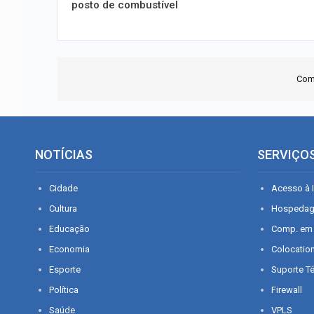
posto de combustível
Com
NOTÍCIAS
SERVIÇO
Cidade
Acesso à I
Cultura
Hospeda
Educação
Comp. em
Economia
Colocatio
Esporte
Suporte T
Política
Firewall
Saúde
VPLS