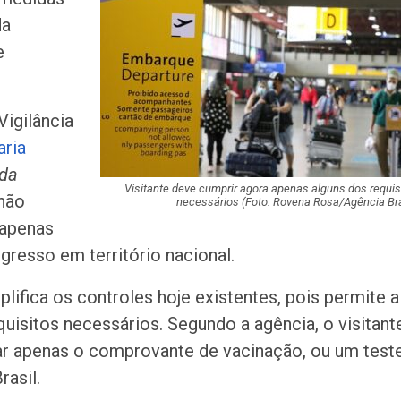
tráfico são pres
da
Baixo São Franc
e
Duas vítimas do 
com ambulância
seguem interna
igilância
aria
RioMar Aracaju 
 da
exposição e ofic
robótica no mês
Visitante deve cumprir agora apenas alguns dos requis
 não
necessários (Foto: Rovena Rosa/Agência Bra
 apenas
Caminhão do Pr
gresso em território nacional.
‘Nossa Energia’ v
cinco…
lifica os controles hoje existentes, pois permite a
PF investiga sus
quisitos necessários. Segundo a agência, o visitant
obtenção irregul
ar apenas o comprovante de vacinação, ou um test
registro de arm
rasil.