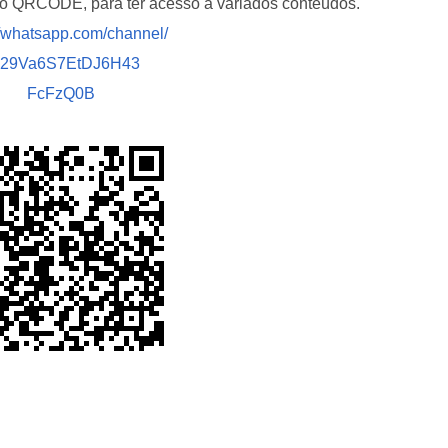
i o QRCODE, para ter acesso a variados conteúdos.
//whatsapp.com/channel/
029Va6S7EtDJ6H43
FcFzQ0B