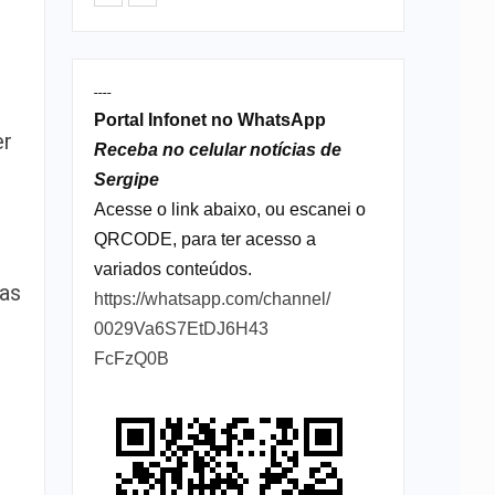
----
Portal Infonet no WhatsApp
er
Receba no celular notícias de
Sergipe
Acesse o link abaixo, ou escanei o
QRCODE, para ter acesso a
o
variados conteúdos.
vas
https://whatsapp.com/channel/
0029Va6S7EtDJ6H43
FcFzQ0B