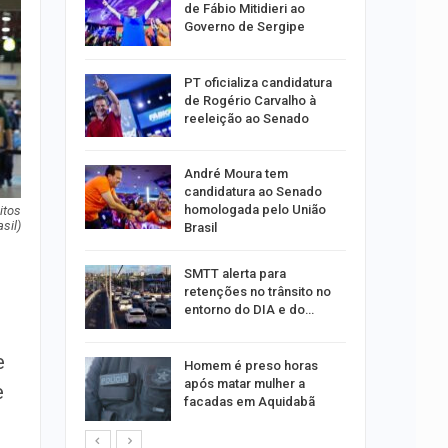
os no
de Fábio Mitidieri ao
isco
Governo de Sergipe
acidente
PT oficializa candidatura
 do Samu
de Rogério Carvalho à
das…
reeleição ao Senado
promove
André Moura tem
inas de
candidatura ao Senado
 dos…
homologada pelo União
itos
sil)
Brasil
ograma
SMTT alerta para
isita
retenções no trânsito no
entorno do DIA e do…
peito de
e
Homem é preso horas
ar do
após matar mulher a
e
a de…
facadas em Aquidabã