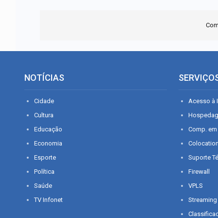
Com
NOTÍCIAS
SERVIÇO
Cidade
Acesso à I
Cultura
Hospeda
Educação
Comp. em
Economia
Colocatio
Esporte
Suporte T
Política
Firewall
Saúde
VPLS
TV Infonet
Streaming
Classifica