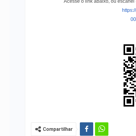
Acesse o link abaixo, ou escane
https:
0
Compartilhar