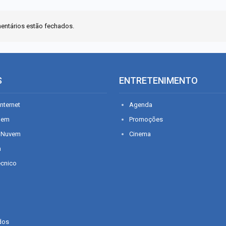
entários estão fechados.
S
ENTRETENIMENTO
nternet
Agenda
gem
Promoções
 Nuvem
Cinema
n
écnico
dos