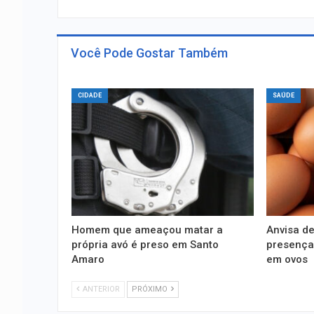
Você Pode Gostar Também
CIDADE
SAÚDE
Homem que ameaçou matar a
Anvisa d
própria avó é preso em Santo
presença 
Amaro
em ovos
ANTERIOR
PRÓXIMO