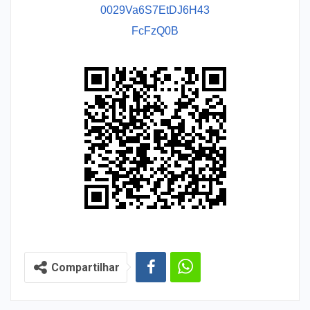
0029Va6S7EtDJ6H43
FcFzQ0B
Compartilhar