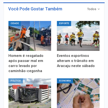
Você Pode Gostar Também
Todos
CIDADE
ESPORTE
Homem é resgatado
Eventos esportivos
após passar mal em
alteram o trânsito em
carro levado por
Aracaju neste sábado
caminhão-cegonha
POLÍTICA
ECONOMIA