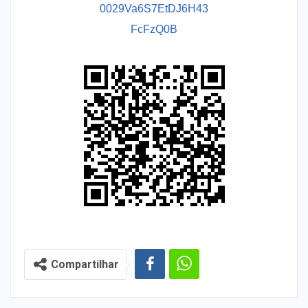
0029Va6S7EtDJ6H43
FcFzQ0B
Compartilhar