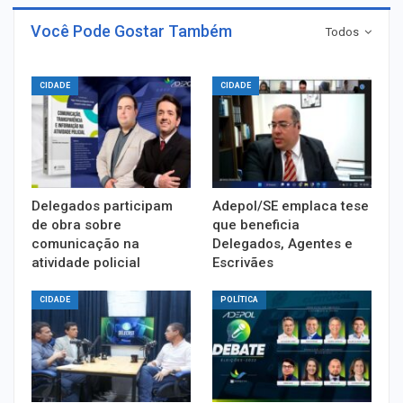
Você Pode Gostar Também
Todos
CIDADE
CIDADE
Delegados participam
Adepol/SE emplaca tese
de obra sobre
que beneficia
comunicação na
Delegados, Agentes e
atividade policial
Escrivães
CIDADE
POLÍTICA