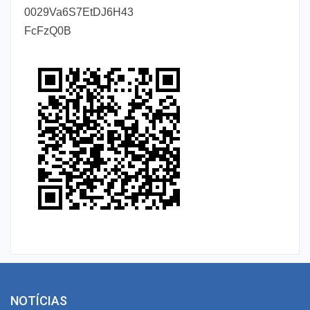
0029Va6S7EtDJ6H43
FcFzQ0B
NOTÍCIAS