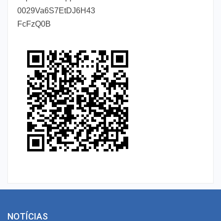
0029Va6S7EtDJ6H43
FcFzQ0B
NOTÍCIAS