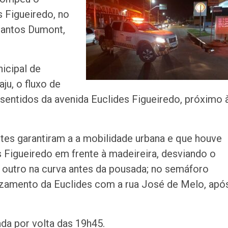
apresentado a 
s Figueiredo, no
da Zona de Expa
 Santos Dumont,
Anvisa proíbe pr
sem registro qu
prometiam
icipal de
emagrecimento
ju, o fluxo de
TRT multa empre
sentidos da avenida Euclides Figueiredo, próximo 
advogada usar I
inventar preced
s garantiram a a mobilidade urbana e que houve
Aracaju amplia v
contra gripe par
 Figueiredo em frente à madeireira, desviando o
acima de seis…
; outro na curva antes da pousada; no semáforo
uzamento da Euclides com a rua José de Melo, apó
Princípio de inc
registrado duran
desmontagem da
ada por volta das 19h45.