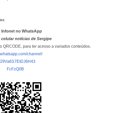
ões.
l Infonet no WhatsApp
celular notícias de Sergipe
i o QRCODE, para ter acesso a variados conteúdos.
//whatsapp.com/channel/
029Va6S7EtDJ6H43
FcFzQ0B