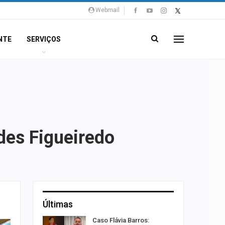
Webmail
NTE
SERVIÇOS
des Figueiredo
Últimas
ção será
Caso Flávia Barros: