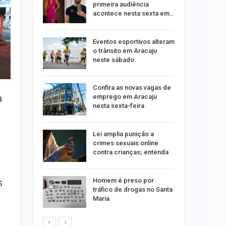
moradores
primeira audiência
nsão
acontece nesta sexta em…
odutos
Eventos esportivos alteram
e
o trânsito em Aracaju
neste sábado
Confira as novas vagas de
sa após
à
emprego em Aracaju
A e
nesta sexta-feira
entes…
Lei amplia punição a
acinação
crimes sexuais online
a pessoas
contra crianças; entenda
Homem é preso por
s
êndio é
tráfico de drogas no Santa
te
Maria
 Vila do…