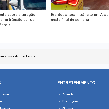
enta sobre alteração
Eventos alteram trânsito em Arac
a no trânsito da rua
neste final de semana
Morais
entários estão fechados.
S
ENTRETENIMENTO
nternet
Agenda
gem
Promoções
 Nuvem
Cinema