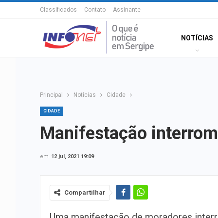
Classificados
Contato
Assinante
NOTÍCIAS
Principal
Notícias
Cidade
CIDADE
Manifestação interromp
em
12 jul, 2021 19:09
Compartilhar
Uma manifestação de moradores inter