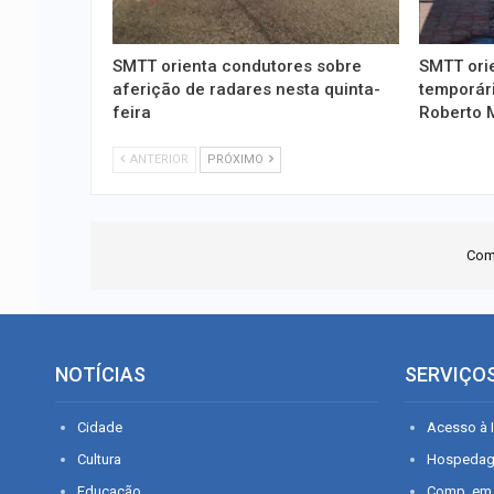
SMTT orienta condutores sobre
SMTT ori
aferição de radares nesta quinta-
temporári
feira
Roberto 
ANTERIOR
PRÓXIMO
Com
NOTÍCIAS
SERVIÇO
Cidade
Acesso à I
Cultura
Hospeda
Educação
Comp. em