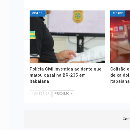
CIDADE
CIDADE
Polícia Civil investiga acidente que
Colisão e
matou casal na BR-235 em
deixa do
Itabaiana
Itabaiana
ANTERIOR
PRÓXIMO
Com