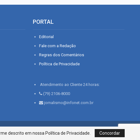
PORTAL
Editorial
Fale com a Redação
Regras dos Comentários
Política de Privacidade
Atendimento ao Cliente 24 horas:
(79) 2106-8000
jornalismo@infonet.com.br
76, Bairro São José | Aracaju-SE, CEP 49015-030, Fone: 79.2106.8000 - CI
me descrito em nossa Política de Privacidade.
Concordar
Centro de Informações LTDA