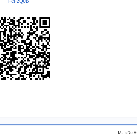
FcFzQ0B
Mais Do A