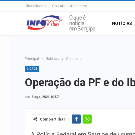
Classificados
Contato
Assinante
NOTÍCIAS
Principal
Notícias
Cidade
CIDADE
Operação da PF e do I
em
5 ago, 2021 10:57
Compartilhar
A Polícia Federal em Sergipe deu cum