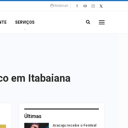
Webmail
NTE
SERVIÇOS
co em Itabaiana
Últimas
rta canal
Aracaju recebe o Festival