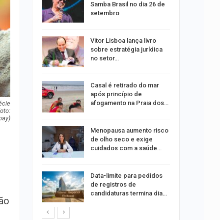
durante
Samba Brasil no dia 26 de
setembro
 abre 60
Vitor Lisboa lança livro
 trabalho
sobre estratégia jurídica
do…
no setor…
do após
Casal é retirado do mar
to de
após princípio de
xual
afogamento na Praia dos…
écie
oto:
bay)
 eclipses;
Menopausa aumento risco
tir aos
de olho seco e exige
cuidados com a saúde…
ação do
Data-limite para pedidos
dificulta
de registros de
candidaturas termina dia…
ção