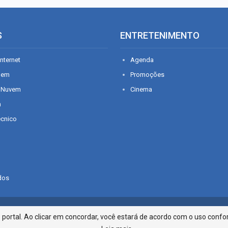
S
ENTRETENIMENTO
nternet
Agenda
gem
Promoções
 Nuvem
Cinema
n
écnico
dos
Infonet - Rua Monsenhor Silveira 2
ortal. Ao clicar em concordar, você estará de acordo com o uso confor