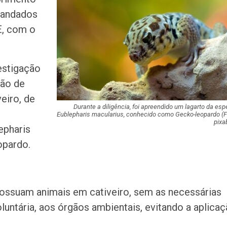
de atendimento 
 mandados
correição no…
E, com o
Rede de Talentos
oportunidades de
para egressos 
vestigação
ão de
Homem é indicia
eiro, de
ser filmado em a
importunação se
Durante a diligência, foi apreendido um lagarto da esp
Eublepharis macularius, conhecido como Gecko-leopardo (F
pixa
epharis
Agosto terá dois
opardo.
saiba como assis
fenômenos
Atraso na ampli
possuam animais em cativeiro, sem as necessárias
teste do pezinho 
diagnóstico da…
untária, aos órgãos ambientais, evitando a aplica