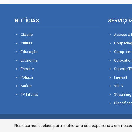
NOTÍCIAS
SERVIÇO
Cidade
Acesso à I
Cultura
Hospeda
Educação
Comp. em
Economia
Colocatio
Esporte
Suporte T
Política
Firewall
Saúde
VPLS
TV Infonet
Streaming
Classifica
© 2026 - O que é notícia em Sergipe. Todos os direitos reservados.
Nós usamos cookies para melhorar a sua experiência em nosso p