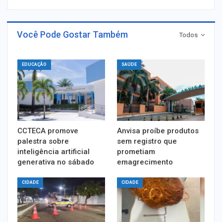
Você Pode Gostar Também
Todos
EDUCAÇÃO
SAÚDE
CCTECA promove
Anvisa proíbe produtos
palestra sobre
sem registro que
inteligência artificial
prometiam
generativa no sábado
emagrecimento
CIDADE
CIDADE