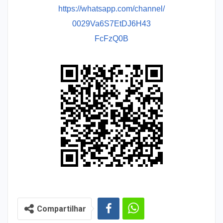
https://whatsapp.com/channel/
0029Va6S7EtDJ6H43
FcFzQ0B
Compartilhar