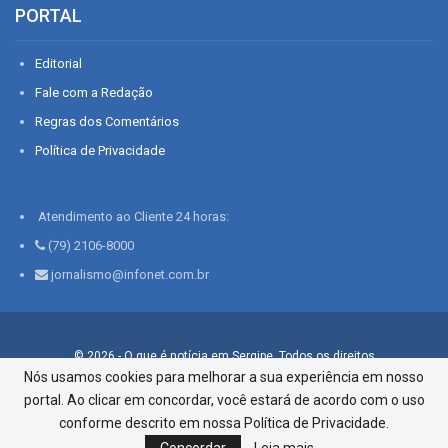
PORTAL
Editorial
Fale com a Redação
Regras dos Comentários
Política de Privacidade
Atendimento ao Cliente 24 horas:
(79) 2106-8000
jornalismo@infonet.com.br
© 2026 - O que é notícia em Sergipe. Todos os direitos
reservados.
Nós usamos cookies para melhorar a sua experiência em nosso
portal. Ao clicar em concordar, você estará de acordo com o uso
Infonet - Rua Monsenhor Silveira 276, Bairro São José |
Aracaju-SE, CEP 49015-030, Fone: 79.2106.8000 - CI Centro de
conforme descrito em nossa Política de Privacidade.
Informações LTDA