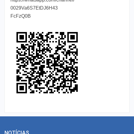
0029Va6S7EtDJ6H43
FcFzQ0B
NOTÍCIAS