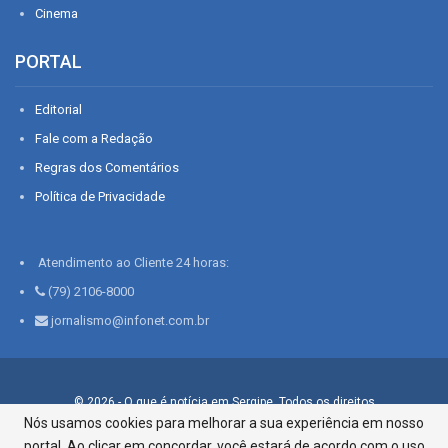
Cinema
PORTAL
Editorial
Fale com a Redação
Regras dos Comentários
Política de Privacidade
Atendimento ao Cliente 24 horas:
(79) 2106-8000
jornalismo@infonet.com.br
© 2026 - O que é notícia em Sergipe. Todos os direitos
reservados.
Nós usamos cookies para melhorar a sua experiência em nosso
portal. Ao clicar em concordar, você estará de acordo com o uso
Infonet - Rua Monsenhor Silveira 276, Bairro São José |